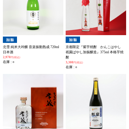
北雪 純米大吟醸 音楽振動熟成 720ml
京都限定『紫芋焼酎 かんこはやし
日本酒
祇園ばやし加振醸造』375ml 本格芋焼
2,970
酎
円(税込)
在庫 : ○
3,300
円(税込)
在庫 : ○