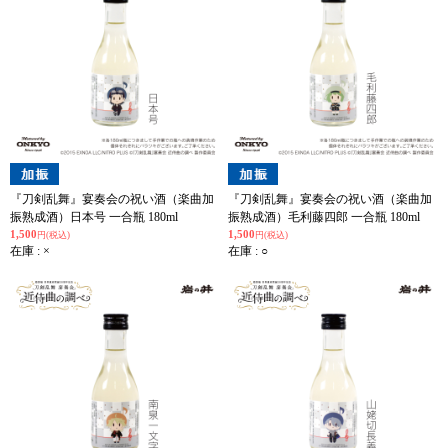
『刀剣乱舞』宴奏会の祝い酒（楽曲加
『刀剣乱舞』宴奏会の祝い酒（楽曲加
振熟成酒）日本号 一合瓶 180ml
振熟成酒）毛利藤四郎 一合瓶 180ml
1,500
1,500
円(税込)
円(税込)
在庫 : ×
在庫 : ○