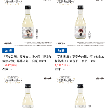
『刀剣乱舞』宴奏会の祝い酒（楽曲加
『刀剣乱舞』宴奏会の祝い酒（楽曲加
振熟成酒）厚藤四郎 一合瓶 180ml
振熟成酒）大包平 一合瓶 180ml
1,500
1,500
円(税込)
円(税込)
在庫 : ○
在庫 : ○