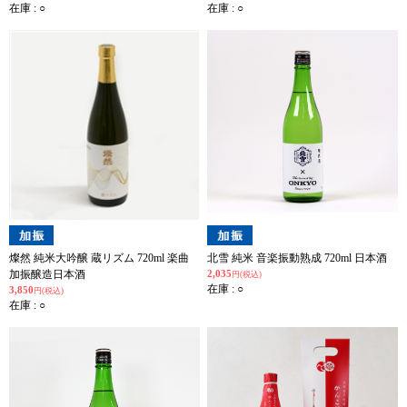
在庫 : ○
在庫 : ○
燦然 純米大吟醸 蔵リズム 720ml 楽曲
北雪 純米 音楽振動熟成 720ml 日本酒
加振醸造日本酒
2,035
円(税込)
在庫 : ○
3,850
円(税込)
在庫 : ○