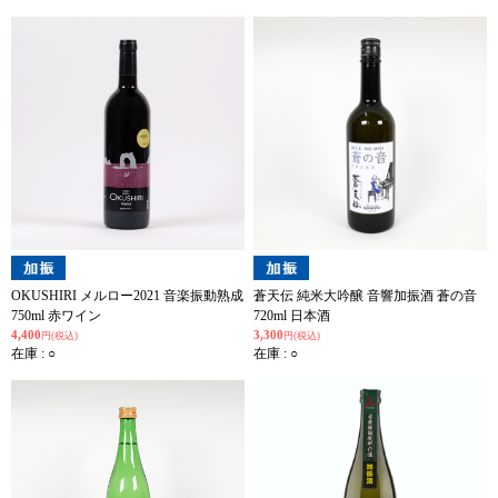
OKUSHIRI メルロー2021 音楽振動熟成
蒼天伝 純米大吟醸 音響加振酒 蒼の音
750ml 赤ワイン
720ml 日本酒
4,400
3,300
円(税込)
円(税込)
在庫 : ○
在庫 : ○