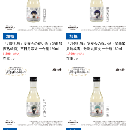
『刀剣乱舞』宴奏会の祝い酒（楽曲加
『刀剣乱舞』宴奏会の祝い酒（楽曲加
振熟成酒）三日月宗近 一合瓶 180ml
振熟成酒）数珠丸恒次 一合瓶 180ml
1,500
1,500
円(税込)
円(税込)
在庫 : ○
在庫 : ○