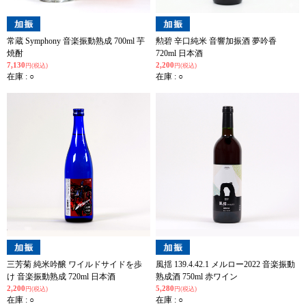
常蔵 Symphony 音楽振動熟成 700ml 芋
勲碧 辛口純米 音響加振酒 夢吟香
焼酎
720ml 日本酒
7,130
2,200
円(税込)
円(税込)
在庫 : ○
在庫 : ○
三芳菊 純米吟醸 ワイルドサイドを歩
風揺 139.4.42.1 メルロー2022 音楽振動
け 音楽振動熟成 720ml 日本酒
熟成酒 750ml 赤ワイン
2,200
5,280
円(税込)
円(税込)
在庫 : ○
在庫 : ○