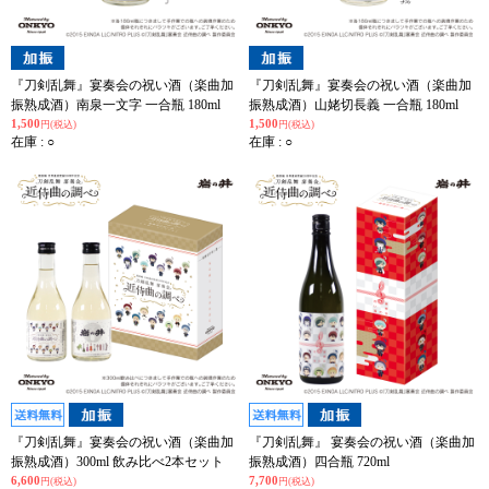
『刀剣乱舞』宴奏会の祝い酒（楽曲加
『刀剣乱舞』宴奏会の祝い酒（楽曲加
振熟成酒）南泉一文字 一合瓶 180ml
振熟成酒）山姥切長義 一合瓶 180ml
1,500
1,500
円(税込)
円(税込)
在庫 : ○
在庫 : ○
『刀剣乱舞』宴奏会の祝い酒（楽曲加
『刀剣乱舞』 宴奏会の祝い酒（楽曲加
振熟成酒）300ml 飲み比べ2本セット
振熟成酒）四合瓶 720ml
6,600
7,700
円(税込)
円(税込)