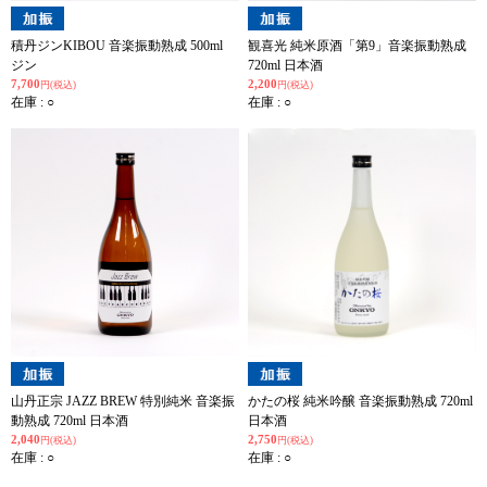
積丹ジンKIBOU 音楽振動熟成 500ml
観喜光 純米原酒「第9」音楽振動熟成
ジン
720ml 日本酒
7,700
2,200
円(税込)
円(税込)
在庫 : ○
在庫 : ○
山丹正宗 JAZZ BREW 特別純米 音楽振
かたの桜 純米吟醸 音楽振動熟成 720ml
動熟成 720ml 日本酒
日本酒
2,040
2,750
円(税込)
円(税込)
在庫 : ○
在庫 : ○