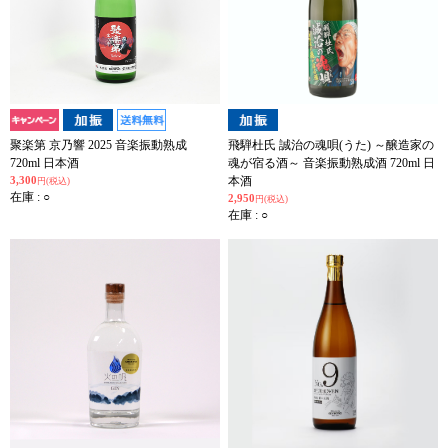
聚楽第 京乃響 2025 音楽振動熟成
飛騨杜氏 誠治の魂唄(うた) ～醸造家の
720ml 日本酒
魂が宿る酒～ 音楽振動熟成酒 720ml 日
3,300
本酒
円(税込)
在庫 : ○
2,950
円(税込)
在庫 : ○