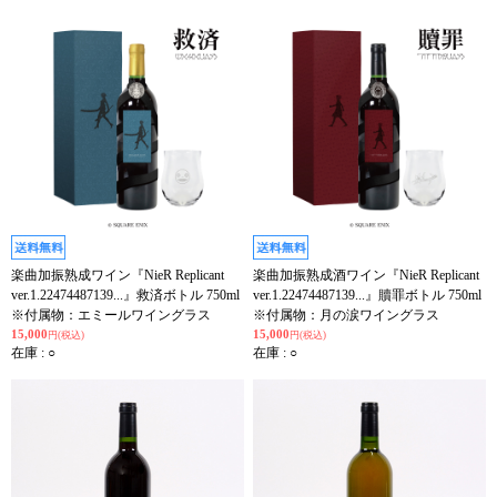
楽曲加振熟成ワイン『NieR Replicant
楽曲加振熟成酒ワイン『NieR Replicant
ver.1.22474487139...』救済ボトル 750ml
ver.1.22474487139...』贖罪ボトル 750ml
※付属物：エミールワイングラス
※付属物：月の涙ワイングラス
15,000
15,000
円(税込)
円(税込)
在庫 : ○
在庫 : ○