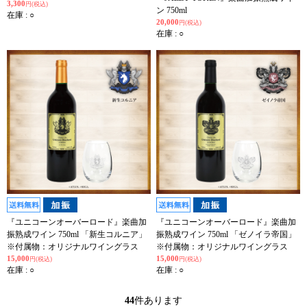
3,300
円(税込)
ン 750ml
在庫 : ○
20,000
円(税込)
在庫 : ○
『ユニコーンオーバーロード』楽曲加
『ユニコーンオーバーロード』楽曲加
振熟成ワイン 750ml 「新生コルニア」
振熟成ワイン 750ml 「ゼノイラ帝国」
※付属物：オリジナルワイングラス
※付属物：オリジナルワイングラス
15,000
15,000
円(税込)
円(税込)
在庫 : ○
在庫 : ○
44
件あります