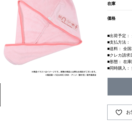
在庫
価格
■出荷予定：
■支払方法：
■送料： 全国
■クレカ請求
■形態： 在
■同時購入：
お