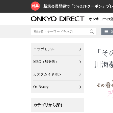
特典
新規会員登録で「5%OFFクーポン」プレ
オンキヨーの
コラボモデル
「そ
MBO（加振酒）
川海
カスタムイヤホン
On Beauty
カテゴリから探す