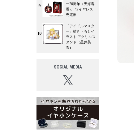
ー20周年（天海春
9
香)」 ワイヤレス
充電器
「アイドルマスタ
ー」描き下ろしイ
10
ラスト アクリルス
タンド（星井美
希）
SOCIAL MEDIA