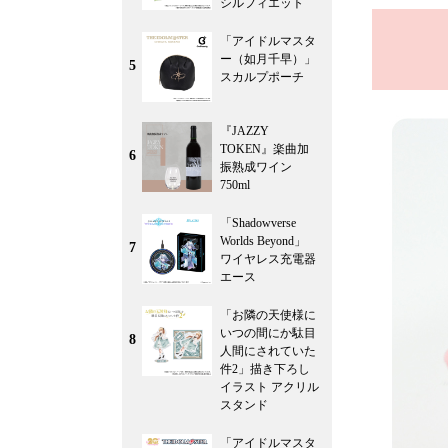
シルフィエット
「アイドルマスタ
ー（如月千早）」
5
スカルプポーチ
『JAZZY
TOKEN』楽曲加
6
振熟成ワイン
750ml
「Shadowverse
Worlds Beyond」
7
ワイヤレス充電器
エース
「お隣の天使様に
いつの間にか駄目
8
人間にされていた
件2」描き下ろし
イラスト アクリル
スタンド
「アイドルマスタ