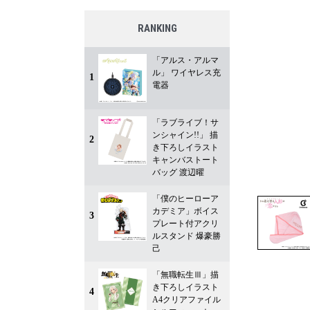
RANKING
「アルス・アルマ
ル」 ワイヤレス充
1
電器
「ラブライブ！サ
ンシャイン!!」 描
2
き下ろしイラスト
キャンバストート
バッグ 渡辺曜
「僕のヒーローア
カデミア」ボイス
3
プレート付アクリ
ルスタンド 爆豪勝
己
「無職転生Ⅲ」描
き下ろしイラスト
4
A4クリアファイル