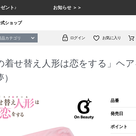
ゼント♪
お知らせ ＞＞
公式ショップ
ログイン
お気に入り
製品カテゴリ
の着せ替え人形は恋をする」ヘア
夢）
品番
発売日
ポイント