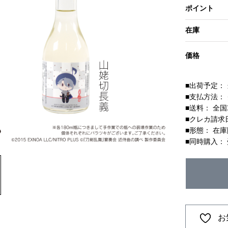
ポイント
在庫
価格
■出荷予定：
■支払方法：
■送料： 全国
■クレカ請求
■形態： 在
■同時購入：
お