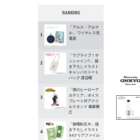
RANKING
「アルス・アルマ
ル」 ワイヤレス充
1
電器
「ラブライブ！サ
ンシャイン!!」 描
2
き下ろしイラスト
キャンバストート
バッグ 渡辺曜
「僕のヒーローア
カデミア」ボイス
3
プレート付アクリ
ルスタンド 爆豪勝
己
「無職転生Ⅲ」描
き下ろしイラスト
4
A4クリアファイル