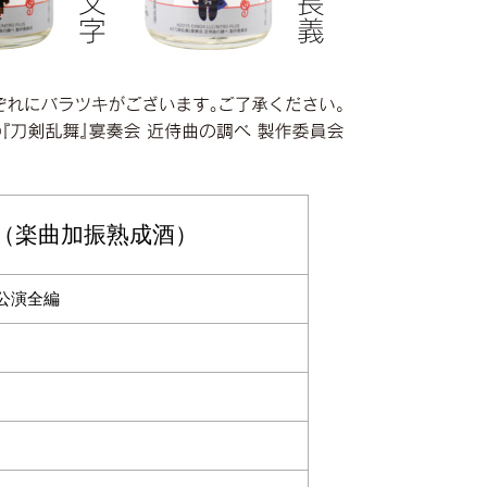
（楽曲加振熟成酒）
京公演全編