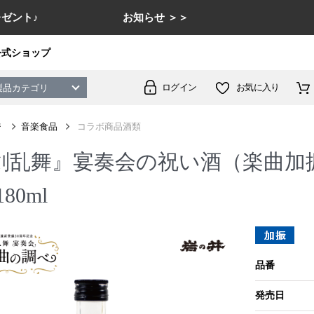
ゼント♪
お知らせ ＞＞
公式ショップ
ログイン
お気に入り
製品カテゴリ
ジ
音楽食品
コラボ商品酒類
剣乱舞』宴奏会の祝い酒（楽曲加
80ml
品番
発売日