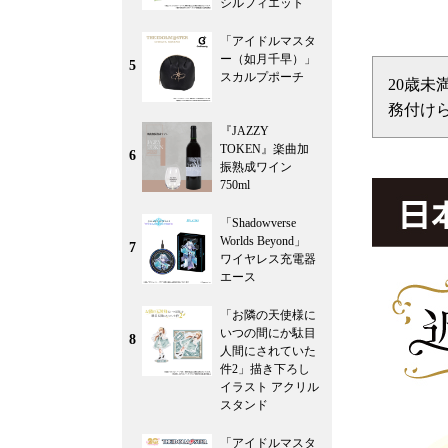
シルフィエット
「アイドルマスタ
ー（如月千早）」
5
スカルプポーチ
20歳
務付け
『JAZZY
TOKEN』楽曲加
6
振熟成ワイン
750ml
「Shadowverse
Worlds Beyond」
7
ワイヤレス充電器
エース
「お隣の天使様に
いつの間にか駄目
8
人間にされていた
件2」描き下ろし
イラスト アクリル
スタンド
「アイドルマスタ