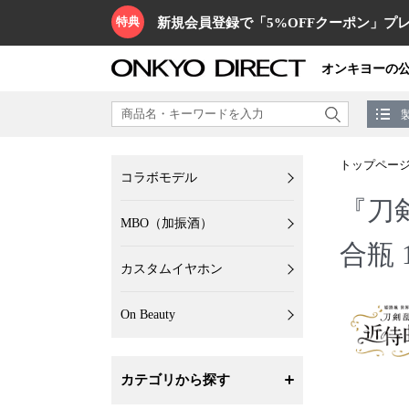
特典
新規会員登録で「5%OFFクーポン」プレ
オンキヨーの
トップペー
コラボモデル
『刀
MBO（加振酒）
合瓶 1
カスタムイヤホン
On Beauty
カテゴリから探す