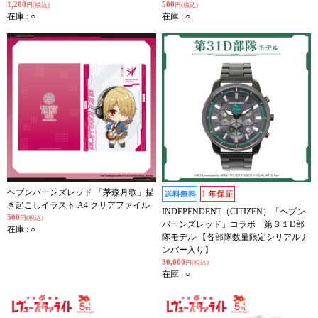
1,200
500
円(税込)
円(税込)
在庫 : ○
在庫 : ○
ヘブンバーンズレッド 「茅森月歌」描
き起こしイラスト A4 クリアファイル
INDEPENDENT（CITIZEN）「ヘブン
500
円(税込)
バーンズレッド」コラボ 第３１D部
在庫 : ○
隊モデル 【各部隊数量限定シリアルナ
ンバー入り】
30,000
円(税込)
在庫 : ○