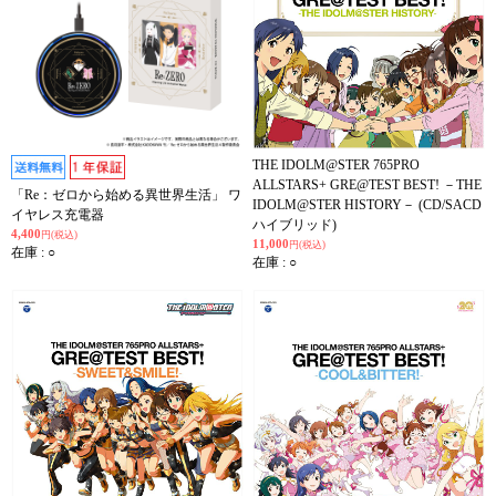
THE IDOLM@STER 765PRO
ALLSTARS+ GRE@TEST BEST! －THE
「Re：ゼロから始める異世界生活」 ワ
IDOLM@STER HISTORY－ (CD/SACD
イヤレス充電器
ハイブリッド)
4,400
円(税込)
11,000
円(税込)
在庫 : ○
在庫 : ○