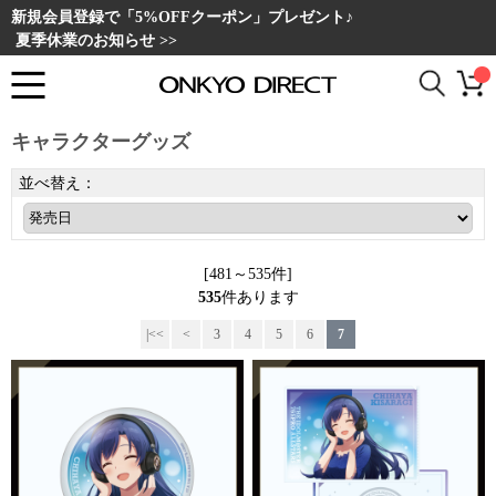
新規会員登録で「5%OFFクーポン」プレゼント♪
夏季休業のお知らせ >>
キャラクターグッズ
並べ替え：
[481～535件]
535
件あります
|<<
<
3
4
5
6
7