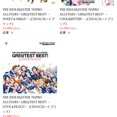
THE IDOLM@STER 765PRO
THE IDOLM@STER 765PRO
ALLSTARS+ GRE@TEST BEST! －
ALLSTARS+ GRE@TEST BEST! －
SWEET＆SMILE!－ (CD/SACDハイブ
COOL&BITTER!－ (CD/SACDハイブリ
リッド)
ッド)
13,200
13,200
円(税込)
円(税込)
在庫 : ○
在庫 : ○
THE IDOLM@STER 765PRO
ALLSTARS+ GRE@TEST BEST! －
LOVE＆PEACE!－ (CD/SACDハイブリ
ッド)
13,200
円(税込)