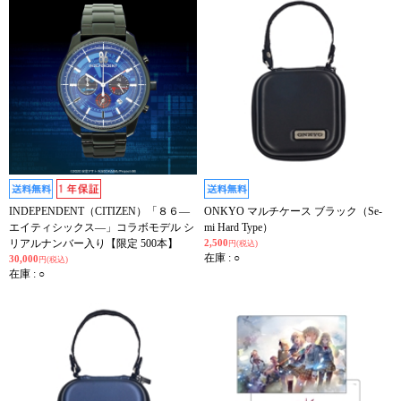
INDEPENDENT（CITIZEN）「８６―
ONKYO マルチケース ブラック（Se-
エイティシックス―」コラボモデル シ
mi Hard Type）
リアルナンバー入り【限定 500本】
2,500
円(税込)
在庫 : ○
30,000
円(税込)
在庫 : ○