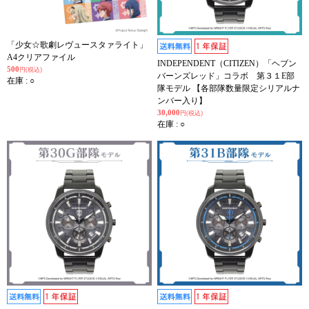
「少女☆歌劇レヴュースタァライト」
A4クリアファイル
INDEPENDENT（CITIZEN）「ヘブン
500
円(税込)
バーンズレッド」コラボ 第３１E部
在庫 : ○
隊モデル 【各部隊数量限定シリアルナ
ンバー入り】
30,000
円(税込)
在庫 : ○