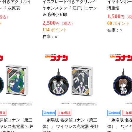
ト付きアクリルイ
イスプレート付きアクリルイ
イヤホンポー
ンド 灰原哀
ヤホンスタンド 江戸川コナン
溝重悟
＆毛利小五郎
1,500
税込）
円（税
2,500
68
ト
円（税込）
ポイント
114
ポイント
在庫：
○
在庫：
○
名探偵コナン（第三
「劇場版 名探偵コナン（第三
「劇場版 名
ヤレス充電器 江戸
弾）」 ワイヤレス充電器 長野
弾）」 ワイ