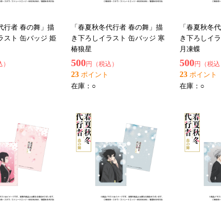
代行者 春の舞」描
「春夏秋冬代行者 春の舞」描
「春夏秋冬代
スト 缶バッジ 姫
き下ろしイラスト 缶バッジ 寒
き下ろしイラ
椿狼星
月凍蝶
500
500
込）
円（税込）
円（税込
23
23
ポイント
ポイント
在庫：
○
在庫：
○