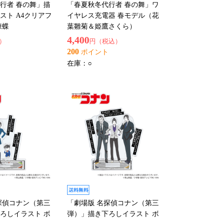
行者 春の舞」描
「春夏秋冬代行者 春の舞」ワ
スト A4クリアフ
イヤレス充電器 春モデル（花
凍蝶
葉雛菊＆姫鷹さくら）
4,400
）
円（税込）
200
ポイント
在庫：
○
探偵コナン（第三
「劇場版 名探偵コナン（第三
ろしイラスト ボ
弾）」描き下ろしイラスト ボ