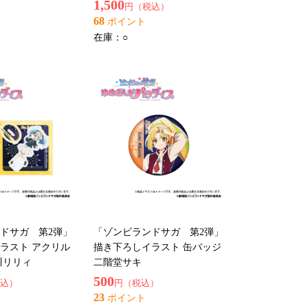
1,500
円（税込）
68
ポイント
在庫：
○
ドサガ 第2弾」
「ゾンビランドサガ 第2弾」
ラスト アクリル
描き下ろしイラスト 缶バッジ
川リリィ
二階堂サキ
500
込）
円（税込）
23
ポイント