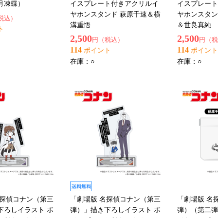
月凍蝶）
イスプレート付きアクリルイ
イスプレート
ヤホンスタンド 萩原千速＆横
ヤホンスタン
税込）
溝重悟
＆世良真純
ト
2,500
2,500
円（税込）
円（税
114
114
ポイント
ポイント
在庫：
○
在庫：
○
名探偵コナン（第三
「劇場版 名探偵コナン（第三
「劇場版 名
下ろしイラスト ボ
弾）」描き下ろしイラスト ボ
弾）（第二弾