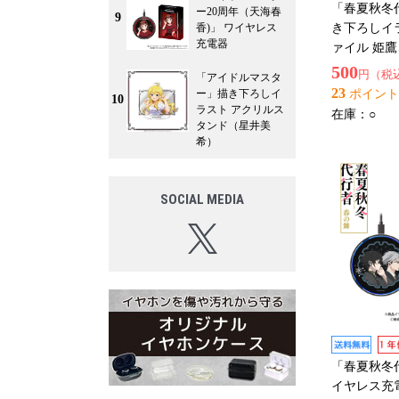
「春夏秋冬
ー20周年（天海春
9
香)」 ワイヤレス
き下ろしイラ
充電器
ァイル 姫
500
円（税
「アイドルマスタ
23
ー」描き下ろしイ
ポイント
10
ラスト アクリルス
在庫：
○
タンド（星井美
希）
SOCIAL MEDIA
「春夏秋冬
イヤレス充