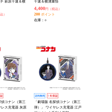
チ 萩原千速＆横
千速＆横溝重悟
4,400
円（税込）
200
込）
ポイント
在庫：
○
探偵コナン（第三
「劇場版 名探偵コナン（第三
ヤレス充電器 灰原
弾）」 ワイヤレス充電器 江戸