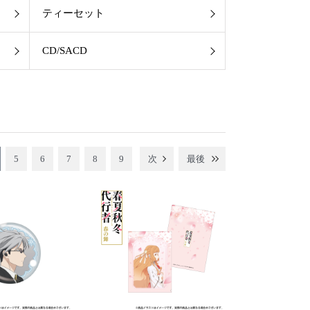
ティーセット
CD/SACD
5
6
7
8
9
次
最後