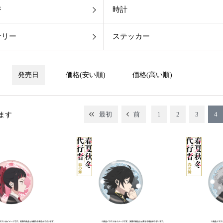
ジ
時計
サリー
ステッカー
発売日
価格(安い順)
価格(高い順)
最初
前
1
2
3
4
ます