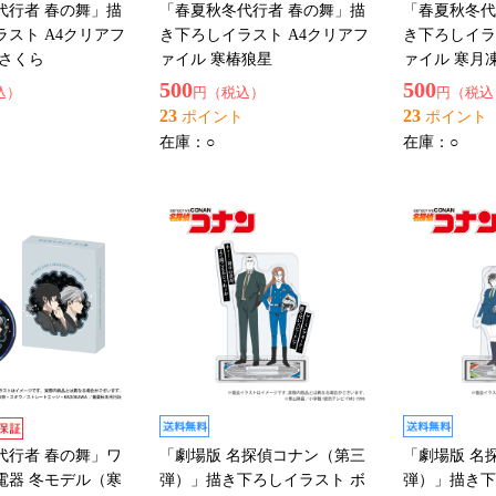
代行者 春の舞」描
「春夏秋冬代行者 春の舞」描
「春夏秋冬代
スト A4クリアフ
き下ろしイラスト A4クリアフ
き下ろしイラ
鷹さくら
ァイル 寒椿狼星
ァイル 寒月
500
500
込）
円（税込）
円（税込
23
23
ポイント
ポイント
在庫：
○
在庫：
○
代行者 春の舞」ワ
「劇場版 名探偵コナン（第三
「劇場版 名
電器 冬モデル（寒
弾）」描き下ろしイラスト ボ
弾）」描き下