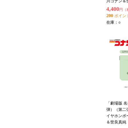
川コナン＆
4,400
円（
200
ポイン
在庫：
○
「劇場版 
弾）（第二
イヤホンポ
＆世良真純