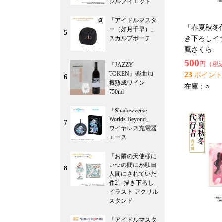
シルフィエット
「アイドルマスタ
「春夏秋冬
ー（如月千早）」
5
スカルプポーチ
き下ろしイラ
鷹さくら
500
円（税
『JAZZY
TOKEN』楽曲加
23
ポイント
6
振熟成ワイン
在庫：
○
750ml
「Shadowverse
Worlds Beyond」
7
ワイヤレス充電器
エース
「お隣の天使様に
いつの間にか駄目
8
人間にされていた
件2」描き下ろし
イラスト アクリル
スタンド
「アイドルマスタ