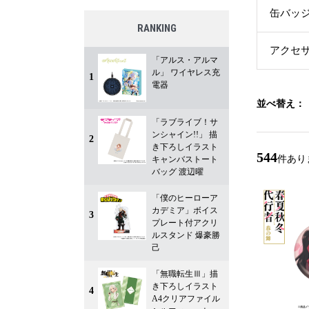
缶バッ
RANKING
アクセ
「アルス・アルマ
ル」 ワイヤレス充
1
電器
並べ替え：
「ラブライブ！サ
ンシャイン!!」 描
2
き下ろしイラスト
544
件あり
キャンバストート
バッグ 渡辺曜
「僕のヒーローア
カデミア」ボイス
3
プレート付アクリ
ルスタンド 爆豪勝
己
「無職転生Ⅲ」描
き下ろしイラスト
4
A4クリアファイル