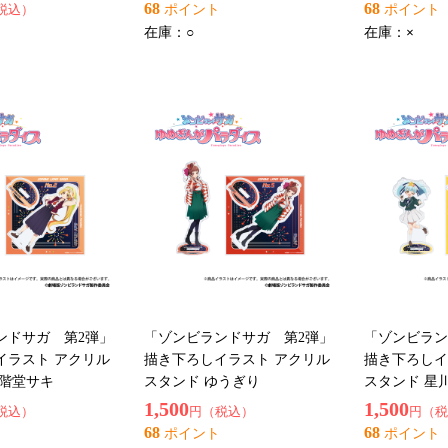
68
68
税込）
ポイント
ポイント
在庫：
○
在庫：
×
ンドサガ 第2弾」
「ゾンビランドサガ 第2弾」
「ゾンビラン
イラスト アクリル
描き下ろしイラスト アクリル
描き下ろしイ
二階堂サキ
スタンド ゆうぎり
スタンド 星
1,500
1,500
税込）
円（税込）
円（税
68
68
ポイント
ポイント