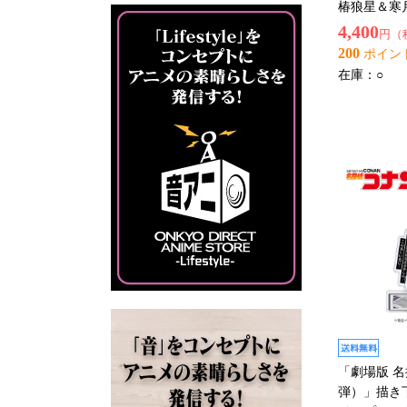
椿狼星＆寒
4,400
円（
200
ポイン
在庫：
○
「劇場版 
弾）」描き