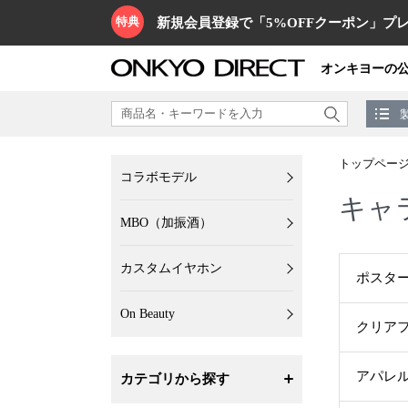
特典
新規会員登録で「5%OFFクーポン」プレ
オンキヨーの
トップペー
コラボモデル
キャ
MBO（加振酒）
カスタムイヤホン
ポスタ
On Beauty
クリア
アパレ
カテゴリから探す