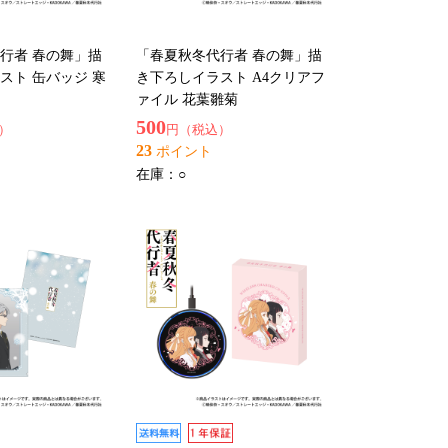
行者 春の舞」描
「春夏秋冬代行者 春の舞」描
スト 缶バッジ 寒
き下ろしイラスト A4クリアフ
ァイル 花葉雛菊
500
）
円（税込）
23
ポイント
在庫：
○