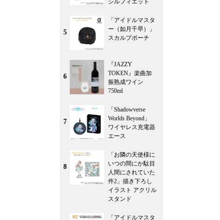
シルフィエット
「アイドルマスタ
ー（如月千早）」
5
スカルプポーチ
『JAZZY
TOKEN』楽曲加
6
振熟成ワイン
750ml
「Shadowverse
Worlds Beyond」
7
ワイヤレス充電器
エース
「お隣の天使様に
いつの間にか駄目
8
人間にされていた
件2」描き下ろし
イラスト アクリル
スタンド
「アイドルマスタ