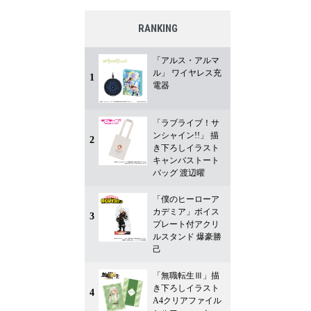
RANKING
「アルス・アルマ
ル」 ワイヤレス充
1
電器
「ラブライブ！サ
ンシャイン!!」 描
2
き下ろしイラスト
キャンバストート
バッグ 渡辺曜
「僕のヒーローア
カデミア」ボイス
3
プレート付アクリ
ルスタンド 爆豪勝
己
「無職転生Ⅲ」描
き下ろしイラスト
4
A4クリアファイル