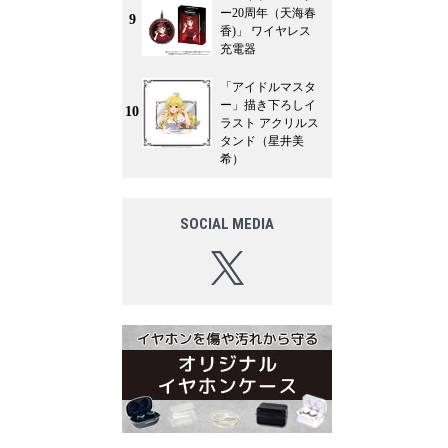
ー20周年（天海春
9
香)」 ワイヤレス
充電器
「アイドルマスタ
ー」描き下ろしイ
10
ラスト アクリルス
タンド（星井美
希）
SOCIAL MEDIA