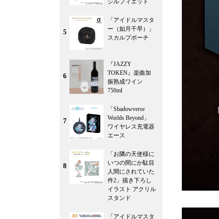
シルフィエット
「アイドルマスタ
ー（如月千早）」
5
スカルプポーチ
『JAZZY
TOKEN』楽曲加
6
振熟成ワイン
750ml
「Shadowverse
Worlds Beyond」
7
ワイヤレス充電器
エース
「お隣の天使様に
いつの間にか駄目
8
人間にされていた
件2」描き下ろし
イラスト アクリル
スタンド
「アイドルマスタ