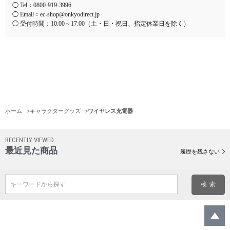
◯ Tel：
0800-919-3996
◯ Email：
ec-shop@onkyodirect.jp
◯ 受付時間：10:00～17:00（土・日・祝日、指定休業日を除く）
ホーム
>
キャラクターグッズ
>
ワイヤレス充電器
RECENTLY VIEWED
最近見た商品
履歴を残さない
キーワードから探す