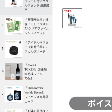
プレート付アクリ
ルスタンド 爆豪勝
己
「無職転生Ⅲ」描
き下ろしイラスト
4
A4クリアファイル
シルフィエット
「アイドルマスタ
ー（如月千早）」
5
スカルプポーチ
『JAZZY
TOKEN』楽曲加
6
振熟成ワイン
750ml
「Shadowverse
Worlds Beyond」
7
ワイヤレス充電器
エース
「お隣の天使様に