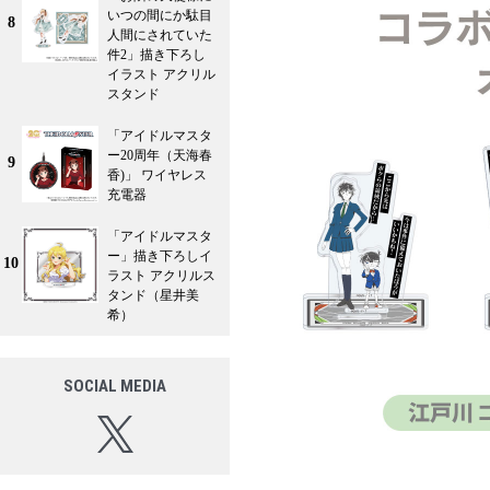
いつの間にか駄目
8
人間にされていた
件2」描き下ろし
イラスト アクリル
スタンド
「アイドルマスタ
ー20周年（天海春
9
香)」 ワイヤレス
充電器
「アイドルマスタ
ー」描き下ろしイ
10
ラスト アクリルス
タンド（星井美
希）
SOCIAL MEDIA