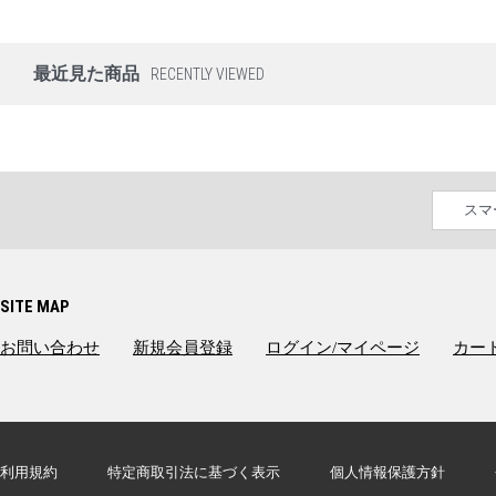
最近見た商品
RECENTLY VIEWED
スマ
SITE MAP
お問い合わせ
新規会員登録
ログイン/マイページ
カー
CGCONAN3AS01
「劇場版 名探偵コナン（第三弾）」描き下ろしイラスト ボイスプレー
利用規約
特定商取引法に基づく表示
個人情報保護方針
萩原千速＆横溝重悟