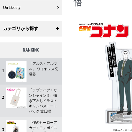
悟
On Beauty
カテゴリから探す
RANKING
「アルス・アルマ
ル」 ワイヤレス充
1
電器
「ラブライブ！サ
ンシャイン!!」 描
2
き下ろしイラスト
キャンバストート
バッグ 渡辺曜
「僕のヒーローア
カデミア」ボイス
3