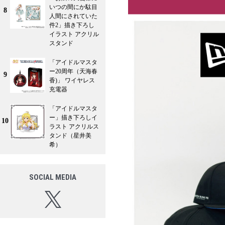
いつの間にか駄目
8
人間にされていた
件2」描き下ろし
イラスト アクリル
スタンド
「アイドルマスタ
ー20周年（天海春
9
香)」 ワイヤレス
充電器
「アイドルマスタ
ー」描き下ろしイ
10
ラスト アクリルス
タンド（星井美
希）
SOCIAL MEDIA