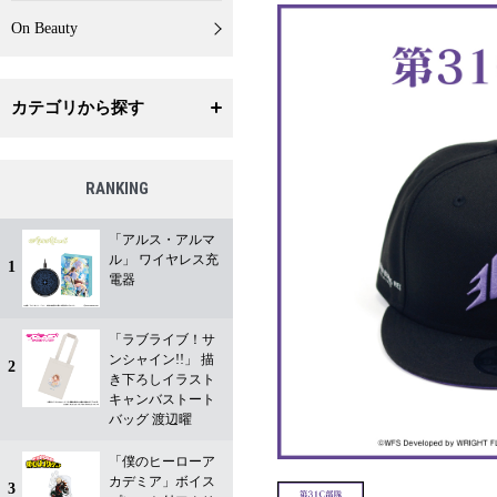
On Beauty
カテゴリから探す
RANKING
「アルス・アルマ
ル」 ワイヤレス充
1
電器
「ラブライブ！サ
ンシャイン!!」 描
2
き下ろしイラスト
キャンバストート
バッグ 渡辺曜
「僕のヒーローア
カデミア」ボイス
3