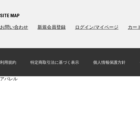
SITE MAP
お問い合わせ
新規会員登録
ログイン/マイページ
カー
4580783851922
「ヘブンバーンズレッド」 NEW ERA 9FIFTY ニューエラ キャップ
利用規約
特定商取引法に基づく表示
個人情報保護方針
第３１Ｃ部隊
CGAP
アパレル