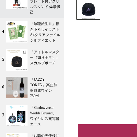
プレート付アクリ
ルスタンド 爆豪勝
己
「無職転生Ⅲ」描
き下ろしイラスト
4
A4クリアファイル
シルフィエット
「アイドルマスタ
ー（如月千早）」
5
スカルプポーチ
『JAZZY
TOKEN』楽曲加
6
振熟成ワイン
750ml
「Shadowverse
Worlds Beyond」
7
ワイヤレス充電器
エース
「お隣の天使様に