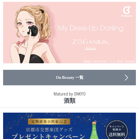
On Beauty 一覧
Matured by ONKYO
酒類