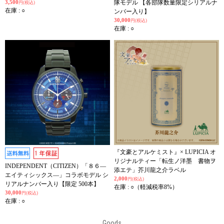
3,500
隊モデル 【各部隊数量限定シリアルナ
円(税込)
在庫 : ○
ンバー入り】
30,000
円(税込)
在庫 : ○
『文豪とアルケミスト』× LUPICIA オ
リジナルティー「転生ノ洋墨 書物ヲ
INDEPENDENT（CITIZEN）「８６―
添エテ」芥川龍之介ラベル
エイティシックス―」コラボモデル シ
2,000
円(税込)
リアルナンバー入り【限定 500本】
在庫 : ○（軽減税率8%）
30,000
円(税込)
在庫 : ○
Goods