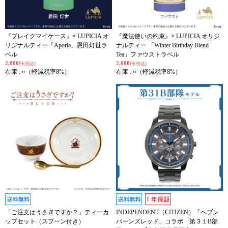
『ブレイクマイケース』× LUPICIA オ
『魔法使いの約束』× LUPICIA オリジ
リジナルティー「Aporia」恩田灯世ラ
ナルティー 「Winter Birthday Blend
ベル
Tea」ファウストラベル
2,000
2,000
円(税込)
円(税込)
在庫 : ○（軽減税率8%）
在庫 : ○（軽減税率8%）
「ご注文はうさぎですか？」ティーカ
INDEPENDENT（CITIZEN）「ヘブン
ップセット（スプーン付き）
バーンズレッド」コラボ 第３１B部