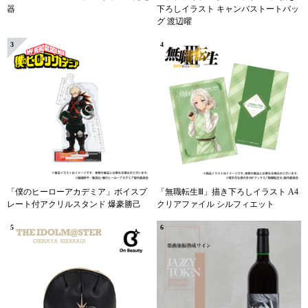
器
下ろしイラスト キャンバストートバッ
グ 渡辺曜
3
4
「僕のヒーローアカデミア」ボイスプ
「無職転生Ⅲ」描き下ろしイラスト A4
レート付アクリルスタンド 爆豪勝己
クリアファイル シルフィエット
5
6