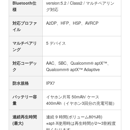
Bluetooth仕
version:5.2 / Class2 / マルチペアリン
様
グ対応
対応プロファ
A2DP、HFP、HSP、AVRCP
イル
マルチペアリ
5 デバイス
ング
対応コーデッ
AAC、SBC、Qualcomm® aptX™、
ク
Qualcomm® aptX™ Adaptive
防水規格
IPX7
バッテリー容
イヤホン片耳 50mAh/ ケース
量
400mAh（イヤホン3回分の充電可能）
連続再生時間
連続 9 時間(ボリューム80%時)
(最大)
※apt-X使用時は再生時間が2〜3割程度
短くなります