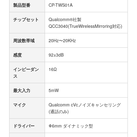
製品型番
CP-TWS01A
チップセット
Qualcomm®社製
QCC3040(TrueWirelessMirroring対応)
周波数帯域
20Hz〜20KHz
感度
92±3dB
インピーダン
16Ω
ス
最大入力
5mW
マイク
Qualcomm cVcノイズキャンセリング
(通話のみ)
ドライバー
Φ6mm ダイナミック型