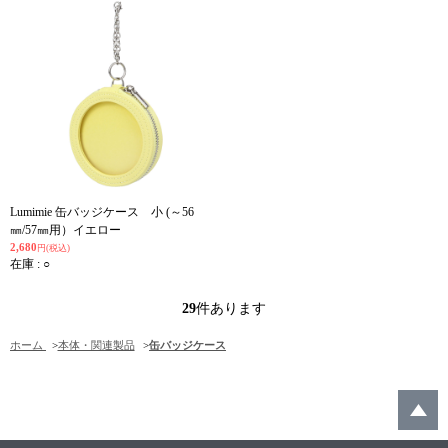
Lumimie 缶バッジケース 小 (～56
㎜/57㎜用）イエロー
2,680
円(税込)
在庫 : ○
29
件あります
ホーム
>
本体・関連製品
>
缶バッジケース