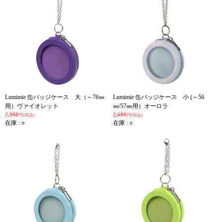
Lumimie 缶バッジケース 大（～76㎜
Lumimie 缶バッジケース 小 (～56
用）ヴァイオレット
㎜/57㎜用）オーロラ
2,980
2,680
円(税込)
円(税込)
在庫 : ○
在庫 : ○