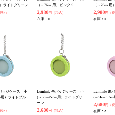
用）ライトグリーン
（～76㎜ 用）ピンク２
（～76㎜ 
2,980
2,980
税込）
円（税込）
円（税
在庫：
○
在庫：
○
 缶バッジケース 小
Lumimie 缶バッジケース 小
Lumimie
57㎜用）ライトブル
(～56㎜/57㎜用）ライトグリ
(～56㎜/5
ーン
2,680
円（税
2,680
税込）
円（税込）
在庫：
○