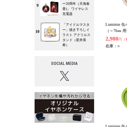
ー20周年（天海春
9
香)」 ワイヤレス
充電器
Lumimie
「アイドルマスタ
ー」描き下ろしイ
（～76㎜ 
10
ラスト アクリルス
2,980
円（
タンド（星井美
希）
在庫：
○
SOCIAL MEDIA
Lumimie