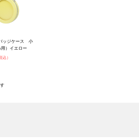
 缶バッジケース 小
57㎜用）イエロー
税込）
す