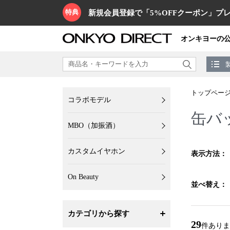
特典
新規会員登録で「5%OFFクーポン」プレ
オンキヨーの
トップペー
コラボモデル
缶バ
MBO（加振酒）
カスタムイヤホン
表示方法：
On Beauty
並べ替え：
カテゴリから探す
29
件ありま