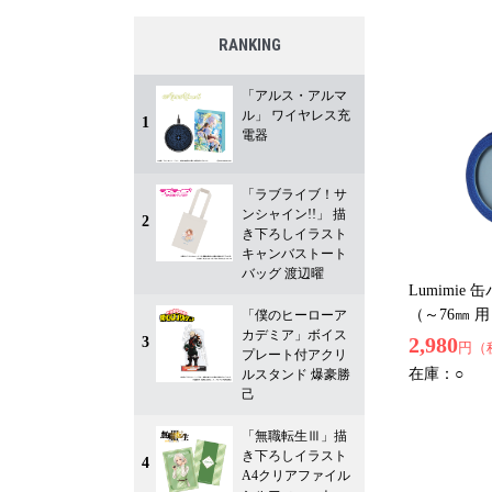
RANKING
「アルス・アルマ
ル」 ワイヤレス充
1
電器
「ラブライブ！サ
ンシャイン!!」 描
2
き下ろしイラスト
キャンバストート
バッグ 渡辺曜
Lumimie
（～76㎜ 
「僕のヒーローア
カデミア」ボイス
2,980
3
円（
プレート付アクリ
在庫：
○
ルスタンド 爆豪勝
己
「無職転生Ⅲ」描
き下ろしイラスト
4
A4クリアファイル