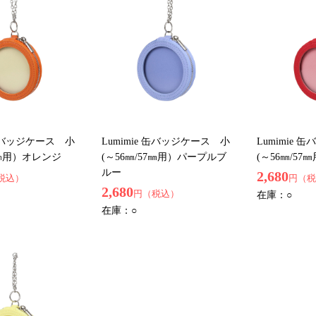
 缶バッジケース 小
Lumimie 缶バッジケース 小
Lumimie
57㎜用）オレンジ
(～56㎜/57㎜用）パープルブ
(～56㎜/5
ルー
2,680
税込）
円（税
2,680
円（税込）
在庫：
○
在庫：
○