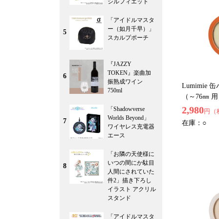
シルフィエット
「アイドルマスタ
ー（如月千早）」
5
スカルプポーチ
『JAZZY
TOKEN』楽曲加
6
振熟成ワイン
Lumimie
750ml
（～76㎜ 
2,980
「Shadowverse
円（
Worlds Beyond」
7
在庫：
○
ワイヤレス充電器
エース
「お隣の天使様に
いつの間にか駄目
8
人間にされていた
件2」描き下ろし
イラスト アクリル
スタンド
「アイドルマスタ