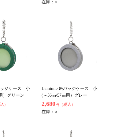
在庫：
×
 缶バッジケース 小
Lumimie 缶バッジケース 小
7㎜用）グリーン
(～56㎜/57㎜用）グレー
2,680
込）
円（税込）
在庫：
○