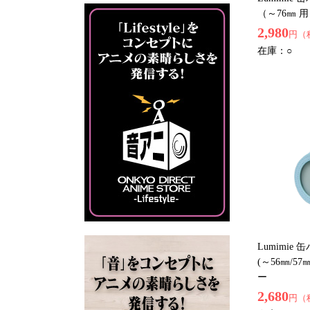
（～76㎜ 
2,980
円（
在庫：
○
Lumimie
(～56㎜/
ー
2,680
円（