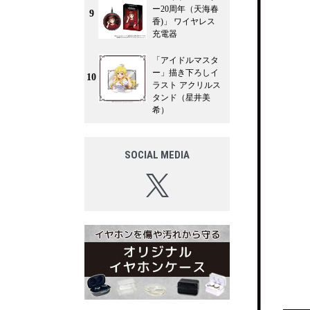
ー20周年（天海春
9
香)」 ワイヤレス
充電器
「アイドルマスタ
ー」描き下ろしイ
10
ラスト アクリルス
タンド（星井美
希）
SOCIAL MEDIA