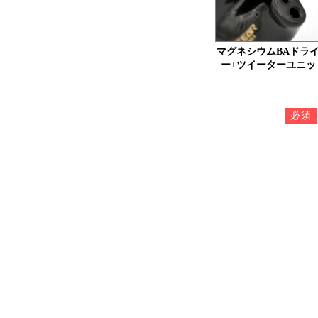
マグネシウムBAドラ
ー+ツイーターユニッ
フェイ
シ
必須
必須
必須
必須
必須
必須
必須
必須
必須