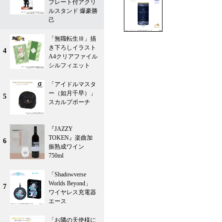
プレート付アクリ
ルスタンド 爆豪勝
己
「無職転生Ⅲ」描
き下ろしイラスト
4
A4クリアファイル
シルフィエット
「アイドルマスタ
ー（如月千早）」
5
スカルプポーチ
『JAZZY
TOKEN』楽曲加
6
振熟成ワイン
750ml
「Shadowverse
Worlds Beyond」
7
ワイヤレス充電器
エース
「お隣の天使様に