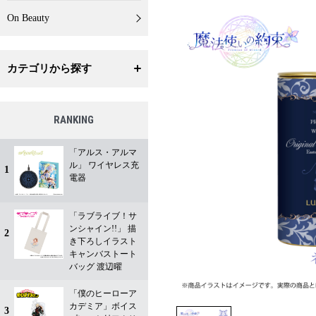
On Beauty
カテゴリから探す
RANKING
「アルス・アルマ
ル」 ワイヤレス充
1
電器
「ラブライブ！サ
ンシャイン!!」 描
2
き下ろしイラスト
キャンバストート
バッグ 渡辺曜
「僕のヒーローア
カデミア」ボイス
3