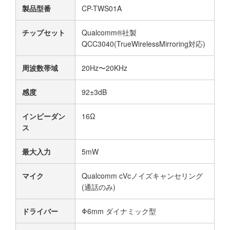
製品型番
CP-TWS01A
チップセット
Qualcomm®社製
QCC3040(TrueWirelessMirroring対応)
周波数帯域
20Hz〜20KHz
感度
92±3dB
インピーダン
16Ω
ス
最大入力
5mW
マイク
Qualcomm cVcノイズキャンセリング
(通話のみ)
ドライバー
Φ6mm ダイナミック型