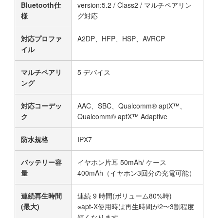
Bluetooth仕
version:5.2 / Class2 / マルチペアリン
様
グ対応
対応プロファ
A2DP、HFP、HSP、AVRCP
イル
マルチペアリ
5 デバイス
ング
対応コーデッ
AAC、SBC、Qualcomm® aptX™、
ク
Qualcomm® aptX™ Adaptive
防水規格
IPX7
バッテリー容
イヤホン片耳 50mAh/ ケース
量
400mAh（イヤホン3回分の充電可能）
連続再生時間
連続 9 時間(ボリューム80%時)
(最大)
※apt-X使用時は再生時間が2〜3割程度
短くなります