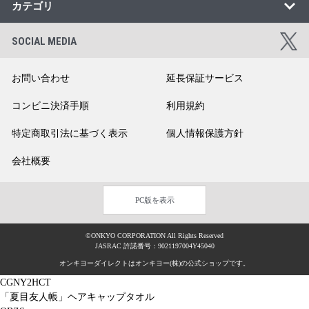
カテゴリ
SOCIAL MEDIA
お問い合わせ
延長保証サービス
コンビニ決済手順
利用規約
特定商取引法に基づく表示
個人情報保護方針
会社概要
PC版を表示
©ONKYO CORPORATION All Rights Reserved
JASRAC 許諾番号：9021197004Y45040
オンキヨーダイレクトはオンキヨー(株)の公式ショップです。
CGNY2HCT
「夏目友人帳」ヘアキャップタオル