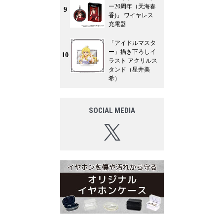
ー20周年（天海春
9
香)」 ワイヤレス
充電器
「アイドルマスタ
ー」描き下ろしイ
10
ラスト アクリルス
タンド（星井美
希）
SOCIAL MEDIA