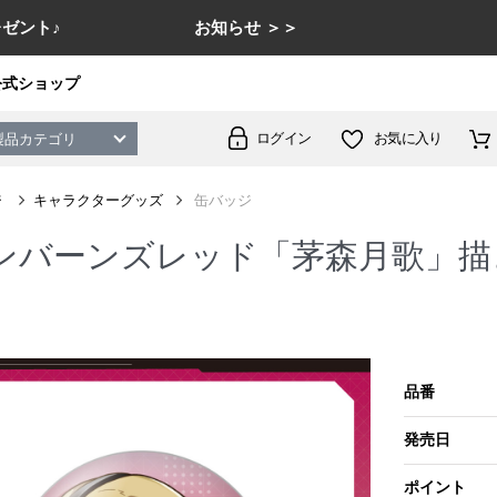
ゼント♪
お知らせ ＞＞
公式ショップ
ログイン
お気に入り
製品カテゴリ
ジ
キャラクターグッズ
缶バッジ
ンバーンズレッド「茅森月歌」描
品番
発売日
ポイント