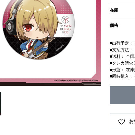
在庫
価格
■出荷予定：
■支払方法：
■送料： 全国
■クレカ請求
■形態： 在
■同時購入：
お