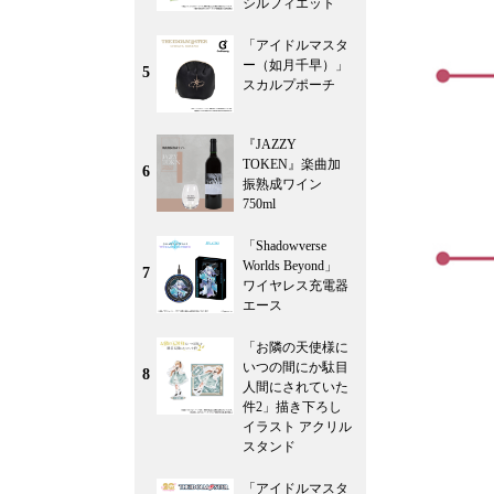
シルフィエット
「アイドルマスタ
ー（如月千早）」
5
スカルプポーチ
『JAZZY
TOKEN』楽曲加
6
振熟成ワイン
750ml
「Shadowverse
Worlds Beyond」
7
ワイヤレス充電器
エース
「お隣の天使様に
いつの間にか駄目
8
人間にされていた
件2」描き下ろし
イラスト アクリル
スタンド
「アイドルマスタ