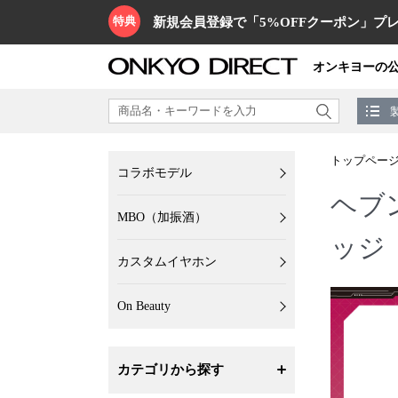
特典
新規会員登録で「5%OFFクーポン」プレ
オンキヨーの
トップペー
コラボモデル
ヘブ
MBO（加振酒）
ッジ
カスタムイヤホン
On Beauty
カテゴリから探す