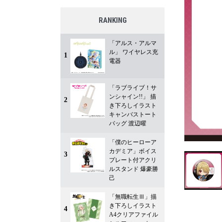
RANKING
「アルス・アルマ
ル」 ワイヤレス充
1
電器
「ラブライブ！サ
ンシャイン!!」 描
2
き下ろしイラスト
キャンバストート
バッグ 渡辺曜
「僕のヒーローア
カデミア」ボイス
3
プレート付アクリ
ルスタンド 爆豪勝
己
「無職転生Ⅲ」描
き下ろしイラスト
4
A4クリアファイル