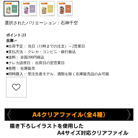
選択されたバリエーション：石神千空
ポイント:23
在庫:×
■出荷予定： 当日（11時までの注文）～2営業日
■支払方法： クレカ・コンビニ・銀行振込
■送料： 全国390円税込
■クレカ請求日： 出荷日の翌営業日
■形態： 在庫販売
■同時購入： 受注生産モデル、酒類を除く在庫販売品のみ可能