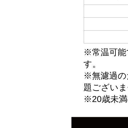
※常温可能
す。
※無濾過の
題ございま
※20歳未