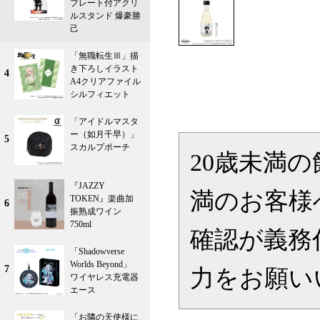
プレート付アクリ
ルスタンド 爆豪勝
己
「無職転生Ⅲ」描
き下ろしイラスト
4
A4クリアファイル
シルフィエット
「アイドルマスタ
ー（如月千早）」
5
スカルプポーチ
20歳未満
『JAZZY
満のお客様
TOKEN』楽曲加
6
振熟成ワイン
750ml
確認が義務
「Shadowverse
Worlds Beyond」
7
力をお願い
ワイヤレス充電器
エース
「お隣の天使様に