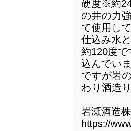
硬度※約2
の井の力
て使用して
仕込み水
約120度
込んでいま
ですが岩
わり酒造
岩瀬酒造
https://ww