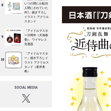
いつの間にか駄目
8
人間にされていた
件2」描き下ろし
イラスト アクリル
スタンド
「アイドルマスタ
ー20周年（天海春
9
香)」 ワイヤレス
充電器
「アイドルマスタ
ー」描き下ろしイ
10
ラスト アクリルス
タンド（星井美
希）
SOCIAL MEDIA