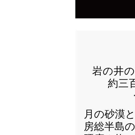
岩の井の
約三
月の砂漠
房総半島