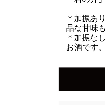
＊加振あ
品な甘味
＊加振な
お酒です