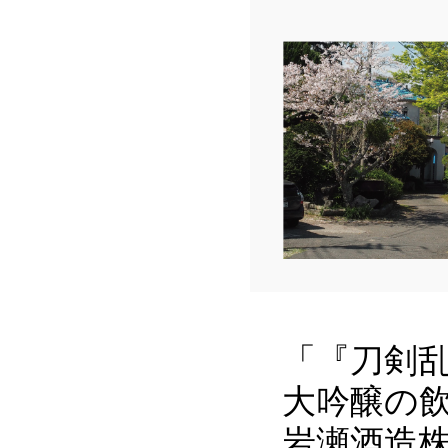
「『刀剣乱
大吟醸の
岩瀬酒造株