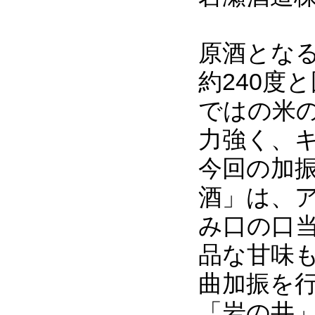
原酒とな
約240度
ではの米
力強く、
今回の加
酒」は、
み口の口
品な甘味
曲加振を
「岩の井