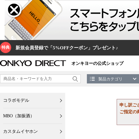
特典
新規会員登録で「5%OFFクーポン」プレゼント♪
オンキヨーの公式ショップ
製品カテゴリ
コラボモデル
申し訳ご
ご指定の
MBO（加振酒）
カスタムイヤホン