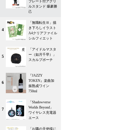
プレート付アクリ
ルスタンド 爆豪勝
己
「無職転生Ⅲ」描
き下ろしイラスト
4
A4クリアファイル
シルフィエット
「アイドルマスタ
ー（如月千早）」
5
スカルプポーチ
『JAZZY
TOKEN』楽曲加
6
振熟成ワイン
750ml
「Shadowverse
Worlds Beyond」
7
ワイヤレス充電器
エース
「お隣の天使様に