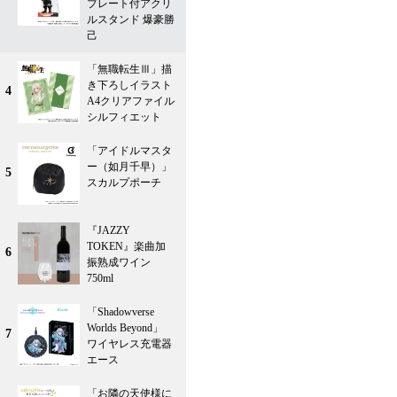
プレート付アクリ
ルスタンド 爆豪勝
己
「無職転生Ⅲ」描
き下ろしイラスト
4
A4クリアファイル
シルフィエット
「アイドルマスタ
ー（如月千早）」
5
スカルプポーチ
『JAZZY
TOKEN』楽曲加
6
振熟成ワイン
750ml
「Shadowverse
Worlds Beyond」
7
ワイヤレス充電器
エース
「お隣の天使様に