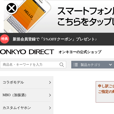
特典
新規会員登録で「5%OFFクーポン」プレゼント♪
オンキヨーの公式ショップ
製品カテゴリ
コラボモデル
申し訳ご
ご指定の
MBO（加振酒）
カスタムイヤホン