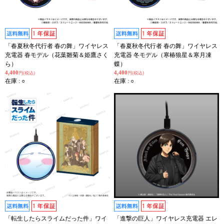
「春夏秋冬代行者 春の舞」ワイヤレス
「春夏秋冬代行者 春の舞」ワイヤレス
充電器 春モデル（花葉雛菊＆姫鷹さく
充電器 冬モデル（寒椿狼星＆寒月凍
ら）
蝶）
4,400
4,400
円(税込)
円(税込)
在庫 : ○
在庫 : ○
「転生したらスライムだった件」ワイ
「進撃の巨人」ワイヤレス充電器 エレ