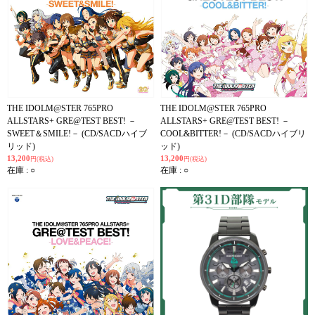
THE IDOLM@STER 765PRO
THE IDOLM@STER 765PRO
ALLSTARS+ GRE@TEST BEST! －
ALLSTARS+ GRE@TEST BEST! －
SWEET＆SMILE!－ (CD/SACDハイブ
COOL&BITTER!－ (CD/SACDハイブリ
リッド)
ッド)
13,200
13,200
円(税込)
円(税込)
在庫 : ○
在庫 : ○