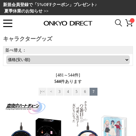
新規会員登録で「5%OFFクーポン」プレゼント♪
夏季休業のお知らせ >>
キャラクターグッズ
並べ替え：
[481～544件]
544
件あります
|<<
<
3
4
5
6
7