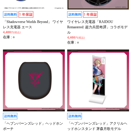
「Shadowverse Worlds Beyond」 ワイヤ
ワイヤレス充電器「RAIDOU
レス充電器 エース
Remastered: 超力兵団奇譚」コラボモデ
4,400
ル
円(税込)
在庫 : ○
4,400
円(税込)
在庫 : ○
「ヘブンバーンズレッド」ヘッドホン
「ヘブンバーンズレッド」アクリルヘ
ポーチ
ッドホンスタンド 茅森月歌モデル