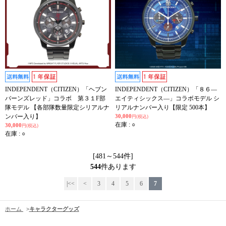
INDEPENDENT（CITIZEN）「ヘブン
INDEPENDENT（CITIZEN）「８６―
バーンズレッド」コラボ 第３１F部
エイティシックス―」コラボモデル シ
隊モデル 【各部隊数量限定シリアルナ
リアルナンバー入り【限定 500本】
ンバー入り】
30,000
円(税込)
在庫 : ○
30,000
円(税込)
在庫 : ○
[481～544件]
544
件あります
|<<
<
3
4
5
6
7
ホーム
>
キャラクターグッズ