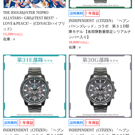
THE IDOLM@STER 765PRO
ALLSTARS+ GRE@TEST BEST! －
INDEPENDENT（CITIZEN）「ヘブン
LOVE＆PEACE!－ (CD/SACDハイブリ
バーンズレッド」コラボ 第３１D部
ッド)
隊モデル 【各部隊数量限定シリアルナ
13,200
円(税込)
ンバー入り】
在庫 : ○
30,000
円(税込)
在庫 : ○
INDEPENDENT（CITIZEN）「ヘブン
INDEPENDENT（CITIZEN）「ヘブン