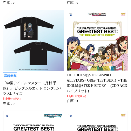
在庫 : ○
在庫 : ○
THE IDOLM@STER 765PRO
ALLSTARS+ GRE@TEST BEST! －THE
「学園アイドルマスター（月村 手
IDOLM@STER HISTORY－ (CD/SACD
毬）」 ビッグシルエット ロングTシャ
ハイブリッド)
ツ XLサイズ
11,000
円(税込)
6,600
円(税込)
在庫 : ○
在庫 : ○