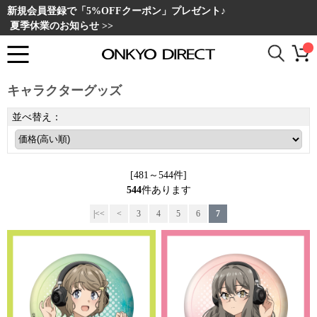
新規会員登録で「5%OFFクーポン」プレゼント♪
夏季休業のお知らせ >>
キャラクターグッズ
並べ替え：
[481～544件]
544
件あります
|<<
<
3
4
5
6
7