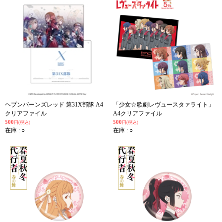
ヘブンバーンズレッド 第31X部隊 A4
「少女☆歌劇レヴュースタァライト」
クリアファイル
A4クリアファイル
500
500
円(税込)
円(税込)
在庫 : ○
在庫 : ○