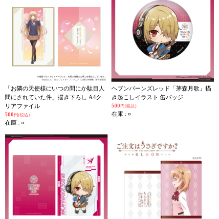
「お隣の天使様にいつの間にか駄目人
ヘブンバーンズレッド「茅森月歌」描
間にされていた件」描き下ろし A4ク
き起こしイラスト 缶バッジ
リアファイル
500
円(税込)
在庫 : ○
500
円(税込)
在庫 : ○