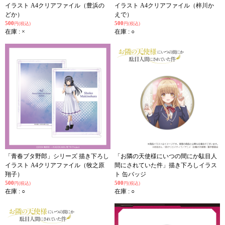
イラスト A4クリアファイル（豊浜の
イラスト A4クリアファイル（梓川か
どか）
えで）
500
500
円(税込)
円(税込)
在庫 : ×
在庫 : ○
「青春ブタ野郎」シリーズ 描き下ろし
「お隣の天使様にいつの間にか駄目人
イラスト A4クリアファイル（牧之原
間にされていた件」描き下ろしイラス
翔子）
ト 缶バッジ
500
500
円(税込)
円(税込)
在庫 : ○
在庫 : ○