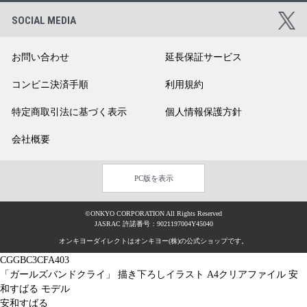
SOCIAL MEDIA
お問い合わせ
延長保証サービス
コンビニ決済手順
利用規約
特定商取引法に基づく表示
個人情報保護方針
会社概要
PC版を表示
©ONKYO CORPORATION All Rights Reserved
JASRAC 許諾番号：9021197004Y45040
オンキヨーダイレクトはオンキヨー(株)の公式ショップです。
CGGBC3CFA403
「ガールズバンドクライ」 描き下ろしイラスト A4クリアファイル 安
和すばる モデル
安和すばる