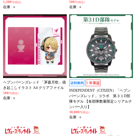
1,200
500
円(税込)
円(税込)
在庫 : ○
在庫 : ○
ヘブンバーンズレッド 「茅森月歌」描
き起こしイラスト A4 クリアファイル
INDEPENDENT（CITIZEN）「ヘブン
500
円(税込)
バーンズレッド」コラボ 第３１D部
在庫 : ○
隊モデル 【各部隊数量限定シリアルナ
ンバー入り】
30,000
円(税込)
在庫 : ○