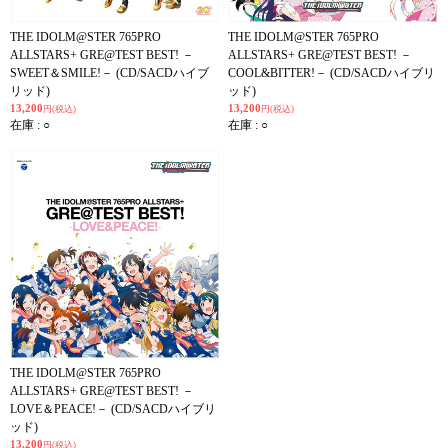
THE IDOLM@STER 765PRO
THE IDOLM@STER 765PRO
ALLSTARS+ GRE@TEST BEST! －
ALLSTARS+ GRE@TEST BEST! －
SWEET＆SMILE!－ (CD/SACDハイブ
COOL&BITTER!－ (CD/SACDハイブリ
リッド)
ッド)
13,200
13,200
円(税込)
円(税込)
在庫 : ○
在庫 : ○
THE IDOLM@STER 765PRO
ALLSTARS+ GRE@TEST BEST! －
LOVE＆PEACE!－ (CD/SACDハイブリ
ッド)
13,200
円(税込)