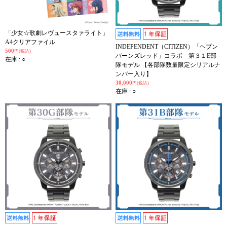
「少女☆歌劇レヴュースタァライト」
A4クリアファイル
INDEPENDENT（CITIZEN）「ヘブン
500
円(税込)
バーンズレッド」コラボ 第３１E部
在庫 : ○
隊モデル 【各部隊数量限定シリアルナ
ンバー入り】
30,000
円(税込)
在庫 : ○