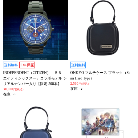
INDEPENDENT（CITIZEN）「８６―
ONKYO マルチケース ブラック（Se-
エイティシックス―」コラボモデル シ
mi Hard Type）
リアルナンバー入り【限定 500本】
2,500
円(税込)
在庫 : ○
30,000
円(税込)
在庫 : ○