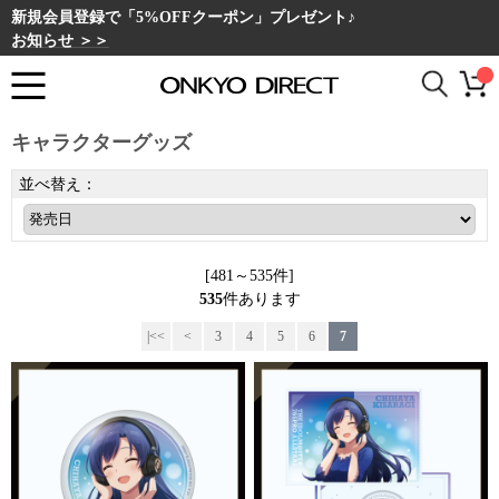
新規会員登録で「5%OFFクーポン」プレゼント♪
お知らせ ＞＞
キャラクターグッズ
並べ替え：
[481～535件]
535
件あります
|<<
<
3
4
5
6
7