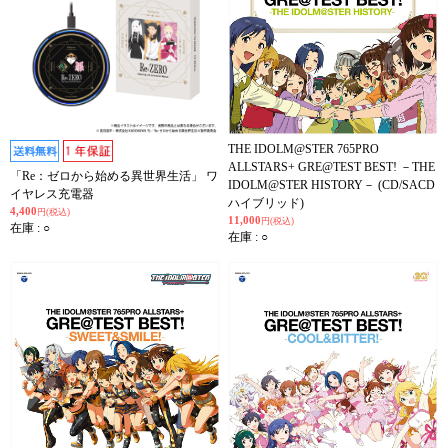
THE IDOLM@STER 765PRO
ALLSTARS+ GRE@TEST BEST! －THE
「Re：ゼロから始める異世界生活」 ワ
IDOLM@STER HISTORY－ (CD/SACD
イヤレス充電器
ハイブリッド)
4,400
円(税込)
11,000
円(税込)
在庫 : ○
在庫 : ○