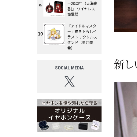
ー20周年（天海春
9
香)」 ワイヤレス
充電器
「アイドルマスタ
ー」描き下ろしイ
10
ラスト アクリルス
タンド（星井美
希）
SOCIAL MEDIA