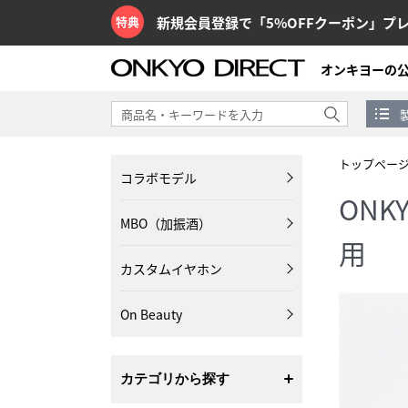
特典
新規会員登録で「5%OFFクーポン」プ
オンキヨーの
トップペー
コラボモデル
ONK
MBO（加振酒）
用
カスタムイヤホン
On Beauty
カテゴリから探す