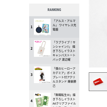
RANKING
「アルス・アルマ
ル」 ワイヤレス充
1
電器
「ラブライブ！サ
ンシャイン!!」 描
2
き下ろしイラスト
キャンバストート
バッグ 渡辺曜
「僕のヒーローア
カデミア」ボイス
3
プレート付アクリ
ルスタンド 爆豪勝
己
「無職転生Ⅲ」描
き下ろしイラスト
4
A4クリアファイル