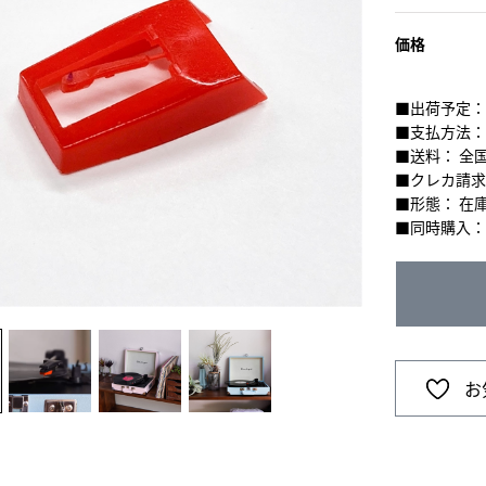
価格
■出荷予定：
■支払方法：
■送料： 全国
■クレカ請求
■形態： 在
■同時購入：
お