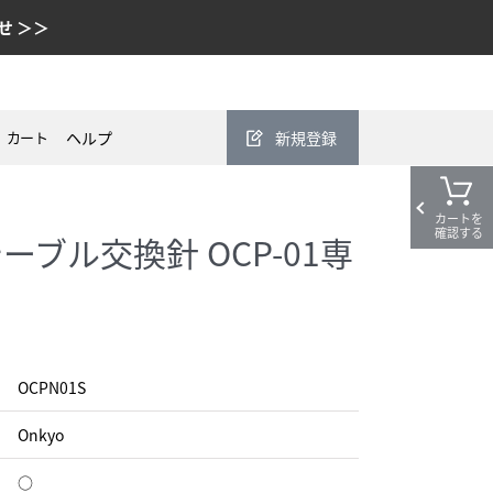
せ ＞＞
カート
ヘルプ
新規登録
カートを
確認する
テーブル交換針 OCP-01専
OCPN01S
Onkyo
○