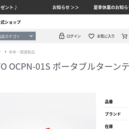
レゼント♪
お知らせ ＞＞
夏季休業のお知ら
公式ショップ
ログイン
お気に入り
製品カテゴリ
ジ
本体・関連製品
YO OCPN-01S ポータブルターン
品番
ブランド
在庫