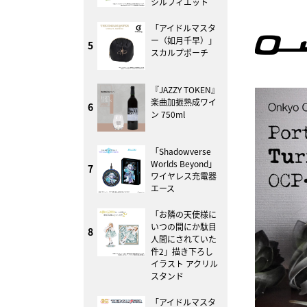
シルフィエット
「アイドルマスタ
ー（如月千早）」
5
スカルプポーチ
『JAZZY TOKEN』
楽曲加振熟成ワイ
6
ン 750ml
「Shadowverse
Worlds Beyond」
7
ワイヤレス充電器
エース
「お隣の天使様に
いつの間にか駄目
8
人間にされていた
件2」描き下ろし
イラスト アクリル
スタンド
「アイドルマスタ