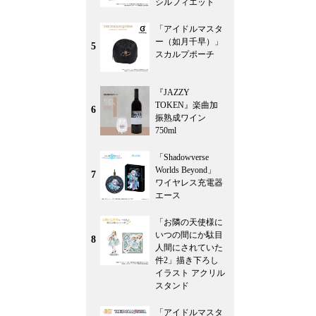
シルフィエット
「アイドルマスタ
ー（如月千早）」
5
スカルプポーチ
『JAZZY
TOKEN』楽曲加
6
振熟成ワイン
750ml
「Shadowverse
Worlds Beyond」
7
ワイヤレス充電器
エース
「お隣の天使様に
いつの間にか駄目
8
人間にされていた
件2」描き下ろし
イラスト アクリル
スタンド
「アイドルマスタ