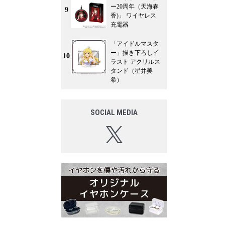
ー20周年（天海春
9
香)」 ワイヤレス
充電器
「アイドルマスタ
ー」描き下ろしイ
10
ラスト アクリルス
タンド（星井美
希）
SOCIAL MEDIA