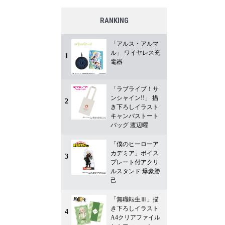
RANKING
「アルス・アルマ
ル」 ワイヤレス充
1
電器
「ラブライブ！サ
ンシャイン!!」 描
2
き下ろしイラスト
キャンバストート
バッグ 渡辺曜
「僕のヒーローア
カデミア」ボイス
3
プレート付アクリ
ルスタンド 爆豪勝
己
「無職転生Ⅲ」描
き下ろしイラスト
4
A4クリアファイル