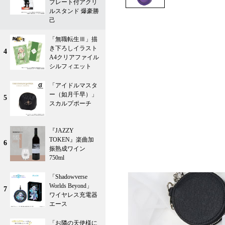
プレート付アクリ
ルスタンド 爆豪勝
己
「無職転生Ⅲ」描
き下ろしイラスト
4
A4クリアファイル
シルフィエット
「アイドルマスタ
ー（如月千早）」
5
スカルプポーチ
『JAZZY
TOKEN』楽曲加
6
振熟成ワイン
750ml
「Shadowverse
Worlds Beyond」
7
ワイヤレス充電器
エース
「お隣の天使様に