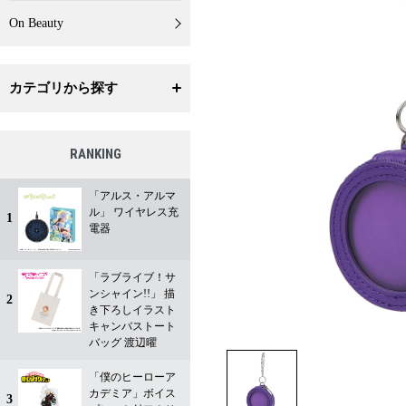
On Beauty
カテゴリから探す
RANKING
「アルス・アルマ
ル」 ワイヤレス充
1
電器
「ラブライブ！サ
ンシャイン!!」 描
2
き下ろしイラスト
キャンバストート
バッグ 渡辺曜
「僕のヒーローア
カデミア」ボイス
3