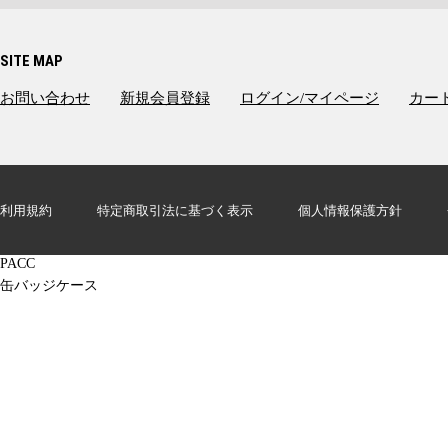
SITE MAP
お問い合わせ
新規会員登録
ログイン/マイページ
カー
CPLMBDSV
Lumimie 缶バッジケース 小 (～56㎜/57㎜用）ヴァイオレット
利用規約
特定商取引法に基づく表示
個人情報保護方針
小
ヴァイオレット
PACC
缶バッジケース