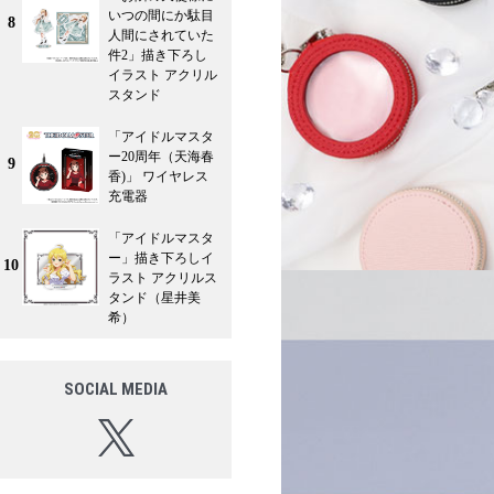
いつの間にか駄目
8
人間にされていた
件2」描き下ろし
イラスト アクリル
スタンド
「アイドルマスタ
ー20周年（天海春
9
香)」 ワイヤレス
充電器
「アイドルマスタ
ー」描き下ろしイ
10
ラスト アクリルス
タンド（星井美
希）
SOCIAL MEDIA