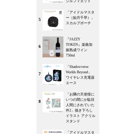
シルフィエット
「アイドルマスタ
ー（如月千早）」
5
スカルプポーチ
『JAZZY
TOKEN』楽曲加
6
振熟成ワイン
750ml
「Shadowverse
Worlds Beyond」
7
ワイヤレス充電器
エース
「お隣の天使様に
いつの間にか駄目
8
人間にされていた
件2」描き下ろし
イラスト アクリル
スタンド
「アイドルマスタ