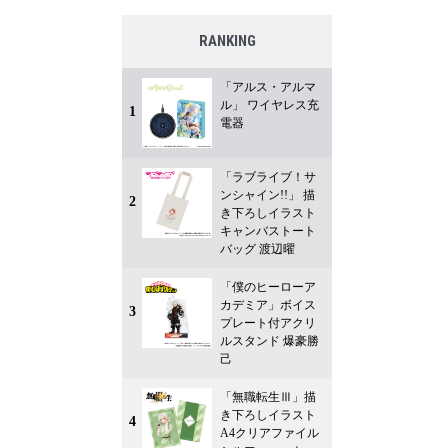
RANKING
「アルス・アルマ
ル」 ワイヤレス充
1
電器
「ラブライブ！サ
ンシャイン!!」 描
2
き下ろしイラスト
キャンバストート
バッグ 渡辺曜
「僕のヒーローア
カデミア」ボイス
3
プレート付アクリ
ルスタンド 爆豪勝
己
「無職転生Ⅲ」描
き下ろしイラスト
4
A4クリアファイル