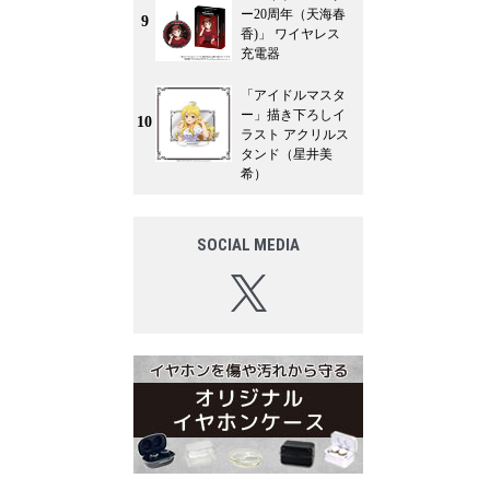
ー20周年（天海春
9
香)」 ワイヤレス
充電器
「アイドルマスタ
ー」描き下ろしイ
10
ラスト アクリルス
タンド（星井美
希）
SOCIAL MEDIA