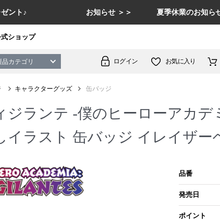
ゼント♪
お知らせ ＞＞
夏季休業のお知らせ
公式ショップ
ログイン
お気に入り
製品カテゴリ
ジ
キャラクターグッズ
缶バッジ
ジランテ -僕のヒーローアカデミア
しイラスト 缶バッジ イレイザー
品番
発売日
ポイント