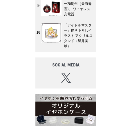
ー20周年（天海春
9
香)」 ワイヤレス
充電器
「アイドルマスタ
ー」描き下ろしイ
10
ラスト アクリルス
タンド（星井美
希）
SOCIAL MEDIA