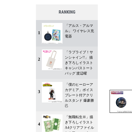
RANKING
「アルス・アルマ
ル」 ワイヤレス充
1
電器
「ラブライブ！サ
ンシャイン!!」 描
2
き下ろしイラスト
キャンバストート
バッグ 渡辺曜
「僕のヒーローア
カデミア」ボイス
3
プレート付アクリ
ルスタンド 爆豪勝
己
「無職転生Ⅲ」描
き下ろしイラスト
4
A4クリアファイル