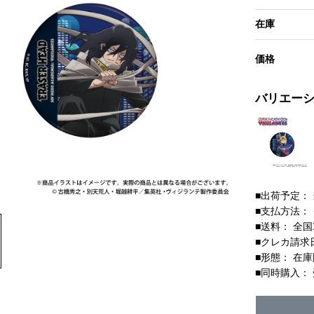
在庫
価格
バリエー
■出荷予定：
■支払方法：
■送料： 全国
■クレカ請求
■形態： 在
■同時購入：