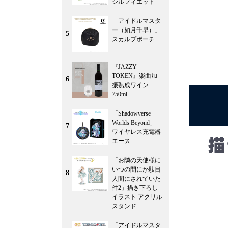
シルフィエット
「アイドルマスタ
ー（如月千早）」
5
スカルプポーチ
『JAZZY
TOKEN』楽曲加
6
振熟成ワイン
750ml
「Shadowverse
Worlds Beyond」
7
ワイヤレス充電器
エース
「お隣の天使様に
いつの間にか駄目
8
人間にされていた
件2」描き下ろし
イラスト アクリル
スタンド
「アイドルマスタ