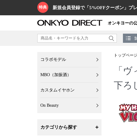
特典
新規会員登録で「5%OFFクーポン」プレ
オンキヨーの
トップペー
コラボモデル
「ヴィ
MBO（加振酒）
下ろ
カスタムイヤホン
On Beauty
カテゴリから探す