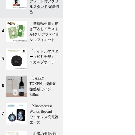
プレート付アクリ
ルスタンド 爆豪勝
己
「無職転生Ⅲ」描
き下ろしイラスト
4
A4クリアファイル
シルフィエット
「アイドルマスタ
ー（如月千早）」
5
スカルプポーチ
『JAZZY
TOKEN』楽曲加
6
振熟成ワイン
750ml
「Shadowverse
Worlds Beyond」
7
ワイヤレス充電器
エース
「お隣の天使様に