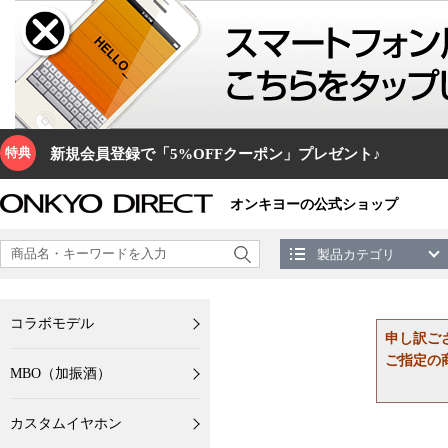
特典
新規会員登録で「5%OFFクーポン」プレゼント♪
オンキヨーの公式ショップ
製品カテゴリ
コラボモデル
申し訳ご
ご指定の
MBO（加振酒）
カスタムイヤホン