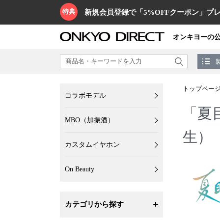
特典
新規会員登録で「5%OFFクーポン」プレ
オンキヨーの
トップペー
コラボモデル
「夏
MBO（加振酒）
生）
カスタムイヤホン
On Beauty
カテゴリから探す