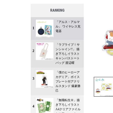
RANKING
「アルス・アルマ
ル」 ワイヤレス充
1
電器
「ラブライブ！サ
ンシャイン!!」 描
2
き下ろしイラスト
キャンバストート
バッグ 渡辺曜
「僕のヒーローア
カデミア」ボイス
3
プレート付アクリ
ルスタンド 爆豪勝
己
「無職転生Ⅲ」描
き下ろしイラスト
4
A4クリアファイル