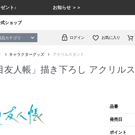
ゼント♪
お知らせ ＞＞
公式ショップ
ログイン
お気に入り
製品カテゴリ
ジ
キャラクターグッズ
アクリルスタンド
目友人帳」描き下ろし アクリル
品番
発売日
ポイント