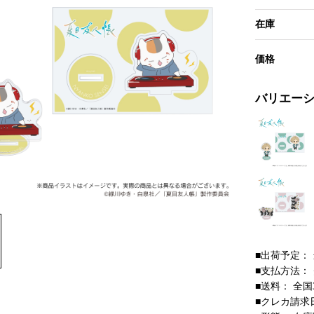
在庫
価格
バリエー
■出荷予定：
■支払方法：
■送料： 全国
■クレカ請求