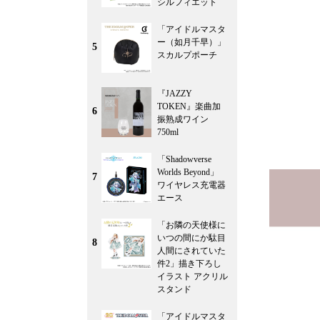
シルフィエット
「アイドルマスタ
ー（如月千早）」
5
スカルプポーチ
『JAZZY
TOKEN』楽曲加
6
振熟成ワイン
750ml
「Shadowverse
Worlds Beyond」
7
ワイヤレス充電器
エース
「お隣の天使様に
いつの間にか駄目
8
人間にされていた
件2」描き下ろし
イラスト アクリル
スタンド
「アイドルマスタ