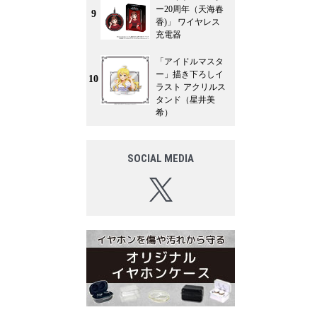
ー20周年（天海春
9
香)」 ワイヤレス
充電器
「アイドルマスタ
ー」描き下ろしイ
10
ラスト アクリルス
タンド（星井美
希）
SOCIAL MEDIA