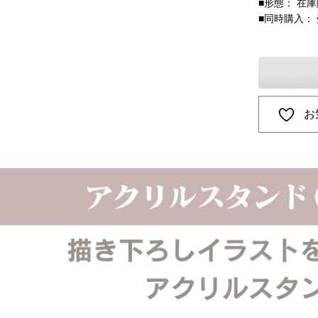
■形態： 在
■同時購入：
お