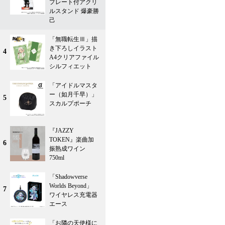
プレート付アクリ
ルスタンド 爆豪勝
己
「無職転生Ⅲ」描
き下ろしイラスト
4
A4クリアファイル
シルフィエット
「アイドルマスタ
ー（如月千早）」
5
スカルプポーチ
『JAZZY
TOKEN』楽曲加
6
振熟成ワイン
750ml
「Shadowverse
Worlds Beyond」
7
ワイヤレス充電器
エース
「お隣の天使様に