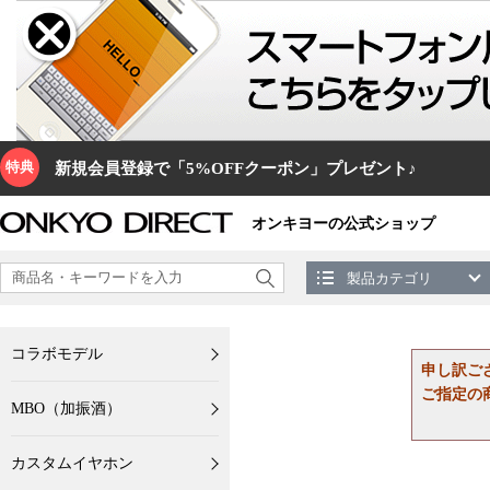
特典
新規会員登録で「5%OFFクーポン」プレゼント♪
オンキヨーの公式ショップ
製品カテゴリ
コラボモデル
申し訳ご
ご指定の
MBO（加振酒）
カスタムイヤホン