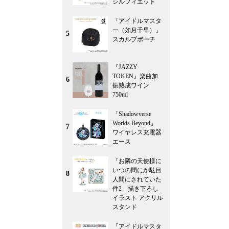
シルフィエット
「アイドルマスタ
ー（如月千早）」
5
スカルプポーチ
『JAZZY
TOKEN』楽曲加
6
振熟成ワイン
750ml
「Shadowverse
Worlds Beyond」
7
ワイヤレス充電器
エース
「お隣の天使様に
いつの間にか駄目
8
人間にされていた
件2」描き下ろし
イラスト アクリル
スタンド
「アイドルマスタ