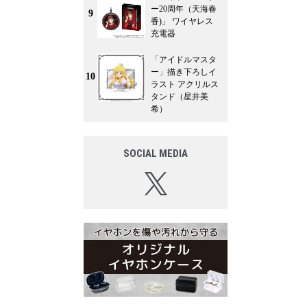
ー20周年（天海春
9
香)」 ワイヤレス
充電器
「アイドルマスタ
ー」描き下ろしイ
10
ラスト アクリルス
タンド（星井美
希）
SOCIAL MEDIA