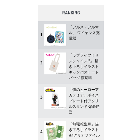
RANKING
「アルス・アルマ
ル」 ワイヤレス充
1
電器
「ラブライブ！サ
ンシャイン!!」 描
2
き下ろしイラスト
キャンバストート
バッグ 渡辺曜
「僕のヒーローア
カデミア」ボイス
3
プレート付アクリ
ルスタンド 爆豪勝
己
「無職転生Ⅲ」描
き下ろしイラスト
4
A4クリアファイル