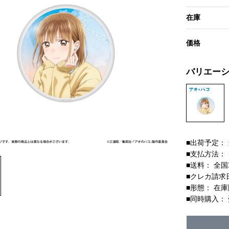
在庫
価格
バリエー
■出荷予定：
■支払方法：
■送料： 全国
■クレカ請求
■形態： 在
■同時購入：