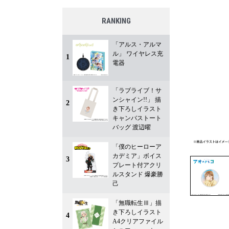
RANKING
「アルス・アルマ
ル」 ワイヤレス充
1
電器
「ラブライブ！サ
ンシャイン!!」 描
2
き下ろしイラスト
キャンバストート
バッグ 渡辺曜
「僕のヒーローア
カデミア」ボイス
3
プレート付アクリ
ルスタンド 爆豪勝
己
「無職転生Ⅲ」描
き下ろしイラスト
4
A4クリアファイル