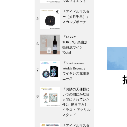
シルフィエット
「アイドルマスタ
ー（如月千早）」
5
スカルプポーチ
『JAZZY
TOKEN』楽曲加
6
振熟成ワイン
750ml
「Shadowverse
Worlds Beyond」
7
ワイヤレス充電器
エース
「お隣の天使様に
いつの間にか駄目
8
人間にされていた
件2」描き下ろし
イラスト アクリル
スタンド
「アイドルマスタ