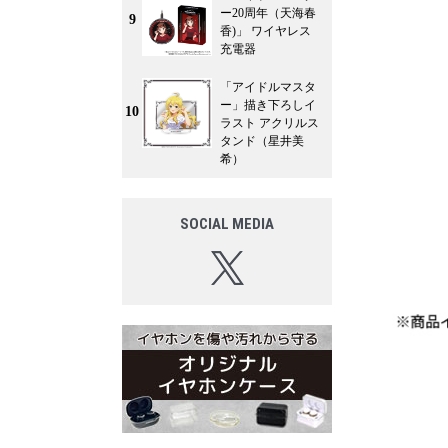
ー20周年（天海春
9
香)」 ワイヤレス
充電器
「アイドルマスタ
ー」描き下ろしイ
10
ラスト アクリルス
タンド（星井美
希）
SOCIAL MEDIA