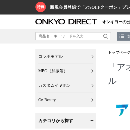
特典
新規会員登録で「5%OFFクーポン」プレ
オンキヨーの
トップペー
コラボモデル
「ア
MBO（加振酒）
ル
カスタムイヤホン
On Beauty
カテゴリから探す