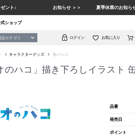
ゼント♪
お知らせ ＞＞
夏季休業のお知らせ
公式ショップ
ログイン
お気に入り
製品カテゴリ
ジ
キャラクターグッズ
缶バッジ
オのハコ」描き下ろしイラスト 缶
品番
発売日
ポイント