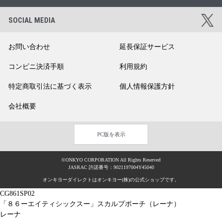
SOCIAL MEDIA
お問い合わせ
延長保証サービス
コンビニ決済手順
利用規約
特定商取引法に基づく表示
個人情報保護方針
会社概要
PC版を表示
©ONKYO CORPORATION All Rights Reserved
JASRAC 許諾番号：9021197004Y45040
オンキヨーダイレクトはオンキヨー(株)の公式ショップです。
CG861SP02
「８６ーエイティシックスー」スカルプポーチ（レーナ）
レーナ