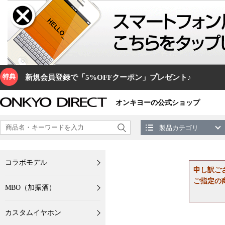
特典
新規会員登録で「5%OFFクーポン」プレゼント♪
オンキヨーの公式ショップ
製品カテゴリ
コラボモデル
申し訳ご
ご指定の
MBO（加振酒）
カスタムイヤホン