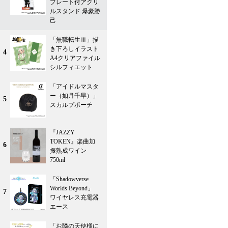
プレート付アクリ
ルスタンド 爆豪勝
己
「無職転生Ⅲ」描
き下ろしイラスト
4
A4クリアファイル
シルフィエット
「アイドルマスタ
ー（如月千早）」
5
スカルプポーチ
『JAZZY
TOKEN』楽曲加
6
振熟成ワイン
750ml
「Shadowverse
Worlds Beyond」
7
ワイヤレス充電器
エース
「お隣の天使様に