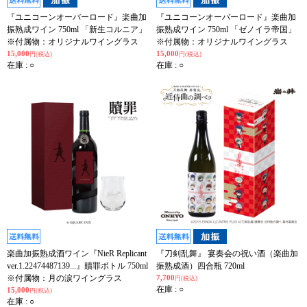
『ユニコーンオーバーロード』楽曲加
『ユニコーンオーバーロード』楽曲加
振熟成ワイン 750ml 「新生コルニア」
振熟成ワイン 750ml 「ゼノイラ帝国」
※付属物：オリジナルワイングラス
※付属物：オリジナルワイングラス
15,000
15,000
円(税込)
円(税込)
在庫 : ○
在庫 : ○
楽曲加振熟成酒ワイン『NieR Replicant
『刀剣乱舞』 宴奏会の祝い酒（楽曲加
ver.1.22474487139...』贖罪ボトル 750ml
振熟成酒）四合瓶 720ml
※付属物：月の涙ワイングラス
7,700
円(税込)
在庫 : ○
15,000
円(税込)
在庫 : ○