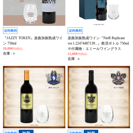
『JAZZY TOKEN』楽曲加振熟成ワイ
楽曲加振熟成ワイン『NieR Replicant
ン 750ml
ver.1.22474487139...』救済ボトル 750ml
20,000
※付属物：エミールワイングラス
円(税込)
在庫 : ○
15,000
円(税込)
在庫 : ○