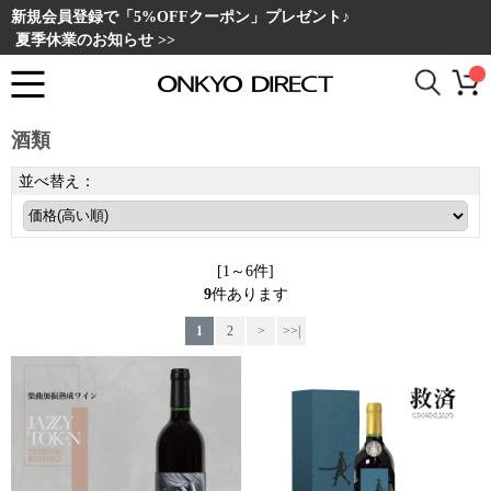
新規会員登録で「5%OFFクーポン」プレゼント♪
夏季休業のお知らせ >>
酒類
並べ替え：
[1～6件]
9
件あります
1
2
>
>>|