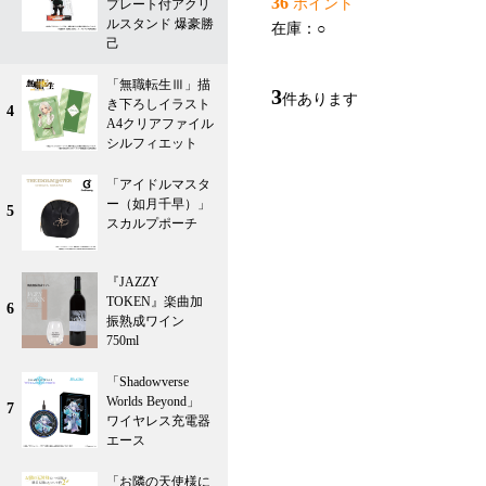
36
ポイント
プレート付アクリ
ルスタンド 爆豪勝
在庫：
○
己
「無職転生Ⅲ」描
3
件あります
き下ろしイラスト
4
A4クリアファイル
シルフィエット
「アイドルマスタ
ー（如月千早）」
5
スカルプポーチ
『JAZZY
TOKEN』楽曲加
6
振熟成ワイン
750ml
「Shadowverse
Worlds Beyond」
7
ワイヤレス充電器
エース
「お隣の天使様に