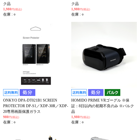
ク品
ク品
1,980
1,980
円(税込)
円(税込)
在庫 : ○
在庫 : ○
ONKYO DPA-DT021B1 SCREEN
HOMIDO PRIME VRゴーグル ※保
PROTECTOR DP-S1／XDP-30R／XDP-
証：8日以内の初期不良のみ ※バルク
20専用画面保護ガラス
品
980
1,980
円(税込)
円(税込)
在庫 : ○
在庫 : ○