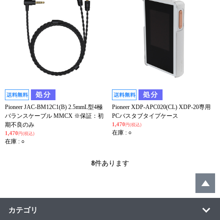
Pioneer JAC-BM12C1(B) 2.5mmL型4極
Pioneer XDP-APC020(CL) XDP-20専用
バランスケーブル MMCX ※保証：初
PCバスタブタイプケース
期不良のみ
1,470
円(税込)
在庫 : ○
1,470
円(税込)
在庫 : ○
8
件あります
カテゴリ