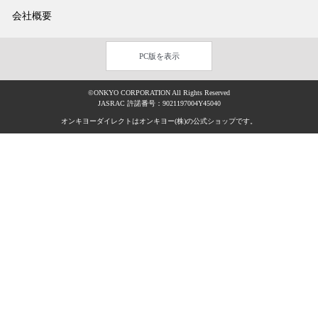
会社概要
PC版を表示
©ONKYO CORPORATION All Rights Reserved
JASRAC 許諾番号：9021197004Y45040
オンキヨーダイレクトはオンキヨー(株)の公式ショップです。