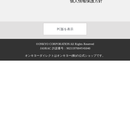
個人情報保護方針
PC版を表示
©ONKYO CORPORATION All Rights Reserved
JASRAC 許諾番号：9021197004Y45040
オンキヨーダイレクトはオンキヨー(株)の公式ショップです。