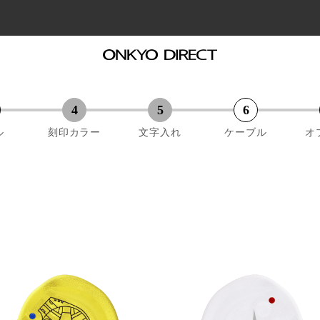
ル
刻印カラー
文字入れ
ケーブル
オ