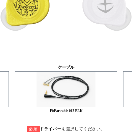
ケーブル
FitEar cable 012 BLK
必須
必須
必須
必須
必須
必須
必須
必須
必須
ドライバーを選択してください。