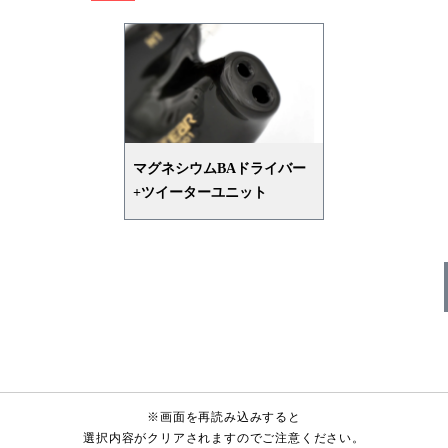
左
左
左
右
右
右
左
マルチケース
右
マグネシウムBAドライバー
FitEar cable 012 BLK
+ツイーターユニット
※画面を再読み込みすると
選択内容がクリアされますのでご注意ください。