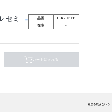
デル セミ
品番
IEK2UEFF
在庫
○
カートに入れる
履歴を残さない