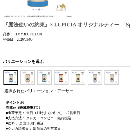
『魔法使いの約束』× LUPICIA オリジナルティー 「Spring
品番：FTMY3LUPICIA01
発売日：2026/03/05
バリエーションを選ぶ
選択されたバリエーション：アーサー
ポイント:93
在庫:○（軽減税率8%）
■出荷予定： 当日（11時までの注文）～2営業日
■支払方法： クレカ・コンビニ・銀行振込
■送料： 全国1100円税込
■クレカ請求日： 出荷日の翌営業日