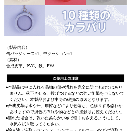
（製品内容）
缶バッジケース×1、中クッション×1
（素材）
合成皮革、PVC、鉄、EVA
●本製品は中に入れる品物の傷や汚れを完全に防ぐものではあり
ません。落下させる、投げつけるなどの強い衝撃を与えないで
ください。本製品および中身の破損の原因となります。
●合成皮革は水や汗、摩擦などにより色落ち、色移りする恐れが
ありますので淡色の衣服や物などとの接触はお控えください。
●濡れた場合は、乾いた柔らかい布で軽くおさえるようにして、
水気を拭き取ってください。
●除光液・洗剤・ベンジン・シンナー・アルコールなどの溶剤は