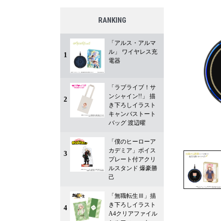
RANKING
「アルス・アルマ
ル」 ワイヤレス充
1
電器
「ラブライブ！サ
ンシャイン!!」 描
2
き下ろしイラスト
キャンバストート
バッグ 渡辺曜
「僕のヒーローア
カデミア」ボイス
3
プレート付アクリ
ルスタンド 爆豪勝
己
「無職転生Ⅲ」描
き下ろしイラスト
4
A4クリアファイル