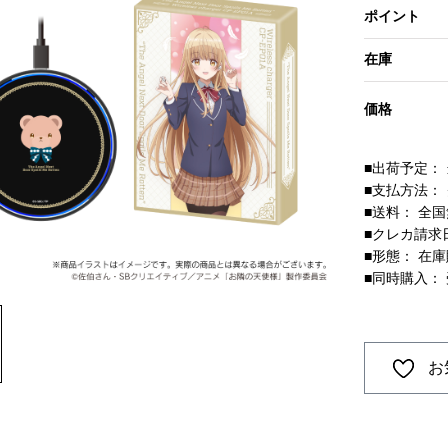
ポイント
在庫
価格
■出荷予定：
■支払方法：
■送料： 全
■クレカ請求
■形態： 在
■同時購入：
お