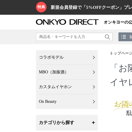
特典
新規会員登録で「5%OFFクーポン」プレ
オンキヨーの
トップペー
コラボモデル
「お
MBO（加振酒）
イヤ
カスタムイヤホン
On Beauty
カテゴリから探す