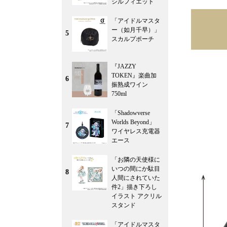
シルフィエット
「アイドルマスタ
ー（如月千早）」
5
スカルプポーチ
『JAZZY
TOKEN』楽曲加
6
振熟成ワイン
750ml
「Shadowverse
Worlds Beyond」
7
ワイヤレス充電器
エース
「お隣の天使様に
いつの間にか駄目
8
人間にされていた
件2」描き下ろし
イラスト アクリル
スタンド
「アイドルマスタ