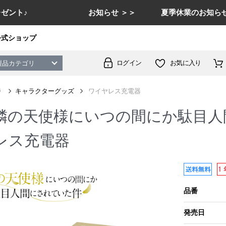
ゼント♪
お知らせ ＞＞
夏季休業のお知らせ
公式ショップ
ログイン
お気に入り
製品カテゴリ
ジ
キャラクターグッズ
ワイヤレス充電器
隣の天使様にいつの間にか駄目人
レス充電器
品番
発売日