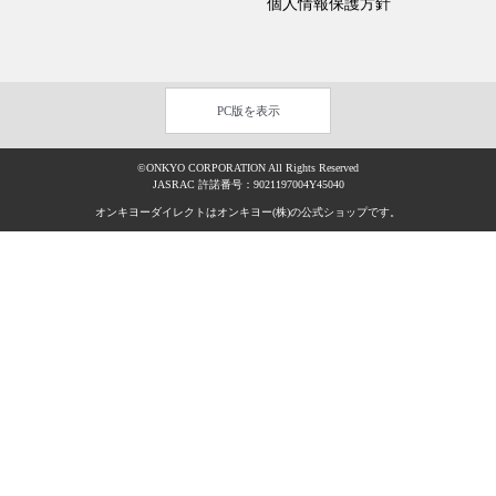
個人情報保護方針
PC版を表示
©ONKYO CORPORATION All Rights Reserved
JASRAC 許諾番号：9021197004Y45040
オンキヨーダイレクトはオンキヨー(株)の公式ショップです。